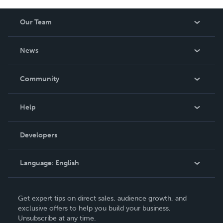
Our Team
About Us
News
Careers
In The News
Community
Events
Blog
Help
Videos
Order Lookup
Developers
Podcast
Knowledge Base
Language:
English
Contact Support
English
Get expert tips on direct sales, audience growth, and
Deutsch
exclusive offers to help you build your business.
Unsubscribe at any time.
Français