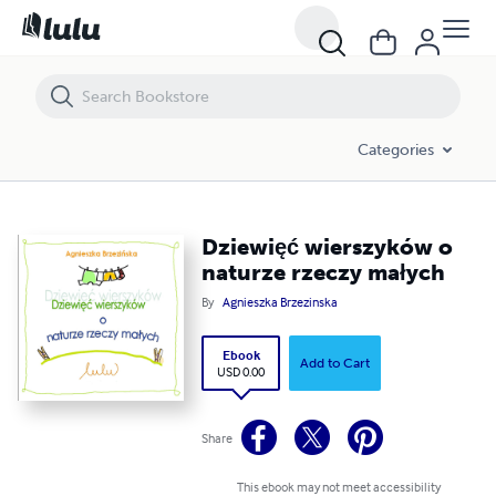
Dziewięć wierszyków o naturze rzeczy małych
Categories
Dziewięć wierszyków o
naturze rzeczy małych
By
Agnieszka Brzezinska
Ebook
Add to Cart
USD 0.00
Share
This ebook may not meet accessibility