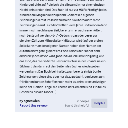
Kindergedichte auf Polnisch, die allesamt in nur einer einzigen
Nacht entstanden sind. Das Buch ist nur zur Hälfte "fertig": Jedes
Kind hat die Möglichkeit zu jedem Gedicht die eigenen
Zeichnungen direkt im Buch zu malen. So überdauern diese
Zeichnungen samt Buch hoffentlich viele Jahre und können dann
immer noch nach langer Zeit, bereits im erwachsenen Alter,
noch bestaunt werden. <br />Dadurch, dass der Leser zur
gleichen Zeit zum Mitgestalter/Mitautor wird (auf der ersten
Seite kann man den eigenen Namen neben dem Namen der
Autorin eintragen), gleicht am Ende keines der Bücher dem
anderen: jedes davon wird ganz individuell und einzigartig, wie
das Kind, das die Gedichte liest und sich in seiner Phantasie ein
Bild malt, das dann auf den Seiten des Buches wiedergeben
werden kann. Das Buch beinhaltet zwar bereits einige bunte
Zeichnungen, diese sind aber nur dazu gedacht, den Leser zum
fröhlichen bunten Schaffen noch mehr zu animieren und zeigen
keine der kleinen Dinge, die Thema der Gedichte sind. Ein tolles
Geschenk für alle Kinder :-)
by
agneswien
0
people
Helpful
found this helpful
Report this review