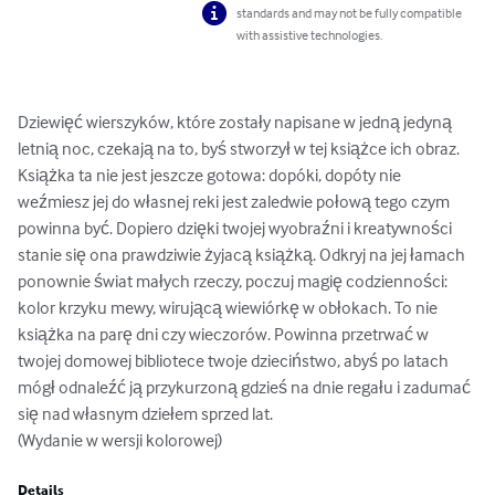
standards and may not be fully compatible
with assistive technologies.
Dziewięć wierszyków, które zostały napisane w jedną jedyną 
letnią noc, czekają na to, byś stworzył w tej książce ich obraz. 
Książka ta nie jest jeszcze gotowa: dopóki, dopóty nie 
weźmiesz jej do własnej reki jest zaledwie połową tego czym 
powinna być. Dopiero dzięki twojej wyobraźni i kreatywności 
stanie się ona prawdziwie żyjacą książką. Odkryj na jej łamach 
ponownie świat małych rzeczy, poczuj magię codzienności: 
kolor krzyku mewy, wirującą wiewiórkę w obłokach. To nie 
książka na parę dni czy wieczorów. Powinna przetrwać w 
twojej domowej bibliotece twoje dzieciństwo, abyś po latach 
mógł odnaleźć ją przykurzoną gdzieś na dnie regału i zadumać 
się nad własnym dziełem sprzed lat.

(Wydanie w wersji kolorowej)
Details