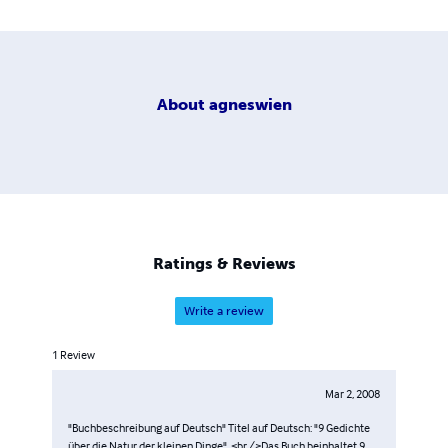
About
agneswien
Ratings & Reviews
Write a review
1
Review
Mar 2, 2008
"Buchbeschreibung auf Deutsch" Titel auf Deutsch: "9 Gedichte
über die Natur der kleinen Dinge". <br />Das Buch beinhaltet 9