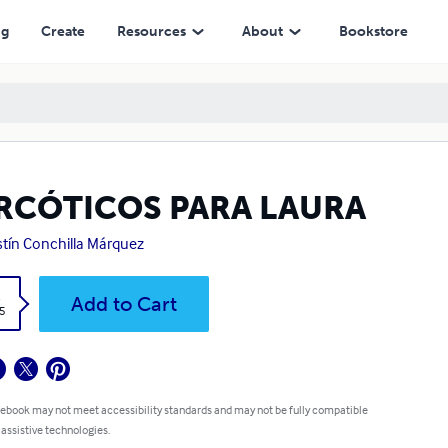
ng
Create
Resources
About
Bookstore
RCÓTICOS PARA LAURA
tín Conchilla Márquez
k
Add to Cart
5
 ebook may not meet accessibility standards and may not be fully compatible
 assistive technologies.