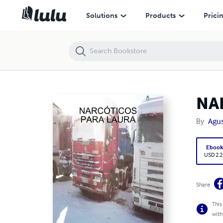
NARCÓTICOS PARA LAURA
Solutions
Products
Prici
NA
By
Agus
Eboo
USD 2.2
Share
This
with