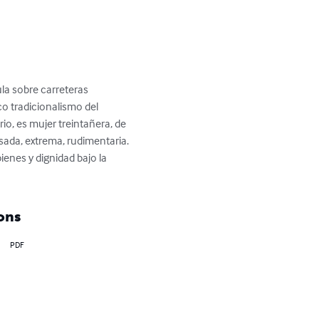
ula sobre carreteras 
o tradicionalismo del 
io, es mujer treintañera, de 
sada, extrema, rudimentaria. 
ienes y dignidad bajo la 
ons
PDF