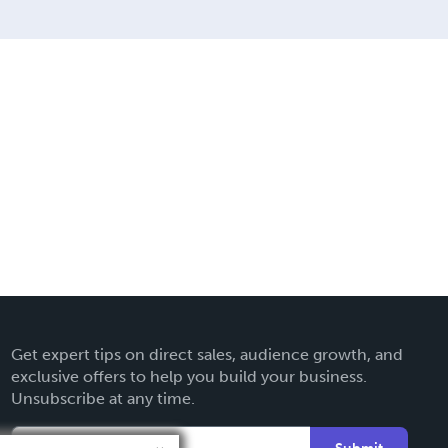
Get expert tips on direct sales, audience growth, and
exclusive offers to help you build your business.
Unsubscribe at any time.