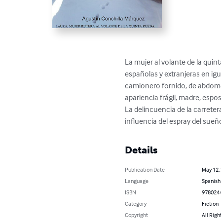
La mujer al volante de la quin
españolas y extranjeras en igu
camionero fornido, de abdomen 
apariencia frágil, madre, esp
La delincuencia de la carretera
influencia del espray del sueñ
Details
Publication Date
May 12,
Language
Spanish
ISBN
978024
Category
Fiction
Copyright
All Righ