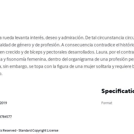
ta rueda levanta interés, deseo y admiración. De tal circunstancia circ
aldad de género y de profesión. A consecuencia contradice el históric
crecido y de bíceps y pectorales desarrollados. Laura, por el contrar
osa y fisonomía femenina, dentro del organigrama de una profesión pe
, sin embargo, se topa con la figura de una mujer solitaria y requiere b
o.
Specificati
 2019
Format
4784577
ts Reserved - Standard Copyright License