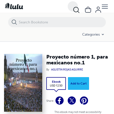
Proyecto número 1, para mexicanos no.1
Categories
Proyecto número 1, para
mexicanos no.1
By
AGUSTIN ROJAS AGUIRRE
Ebook
Add to Cart
USD 12.50
Share
This ebook may not meet accessibility