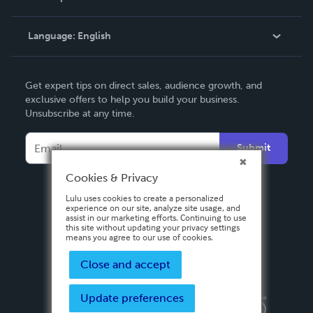
Knowledge Base
Language:
English
Contact Support
English
Get expert tips on direct sales, audience growth, and
Deutsch
exclusive offers to help you build your business.
Unsubscribe at any time.
Français
Italiano
Submit
Español
Cookies & Privacy
Lulu uses cookies to create a personalized
experience on our site, analyze site usage, and
assist in our marketing efforts. Continuing to use
this site without updating your privacy settings
means you agree to our use of cookies.
Close and accept
Update preferences
Privacy Policy
Terms & Conditions
Security