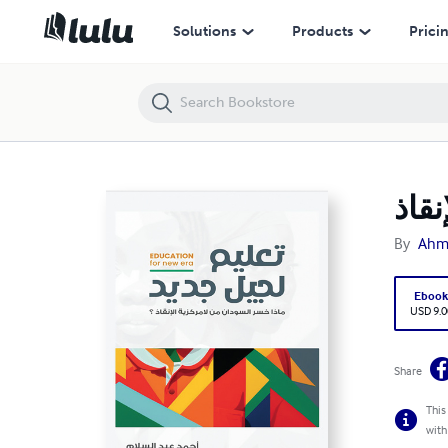
تعليم لجيل جديد: ماذا خسر السودان من لا مركزية الإنقاذ
Solutions
Products
Prici
نقاذ
By
Ahm
Eboo
USD 9.0
Share
This
with