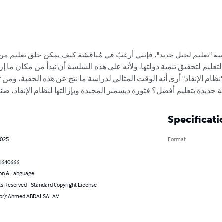
سة "تعليم لجيل جديد"، فإنني أرغبُ في مُناقشة كيف يمكن خلق تعليم م
لتعليم لتحقيق تنمية دولتها. ولأنه على هذه السلسة أن تبدأ من مكان ما إ
 "نظام الإنقاذ" أرى أنه الوقت المثالي لدراسة ما نتج عن هذه الحقبة، وم
جديدة بتعليم أفضل؟ فثورة ديسمبر المجيدة وبإزالتها لنظام الإنقاذ، صن
Specificati
2025
Format
1640666
on & Language
ts Reserved - Standard Copyright License
hor): Ahmed ABDALSALAM