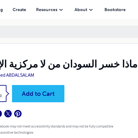
ng
Create
Resources
About
Bookstore
ماذا خسر السودان من لا مركزية الإ
ed ABDALSALAM
k
Add to Cart
0
 ebook may not meet accessibility standards and may not be fully compatible
 assistive technologies.