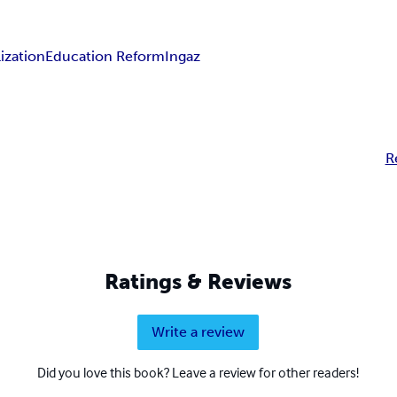
ization
Education Reform
Ingaz
R
Ratings & Reviews
Write a review
Did you love this book? Leave a review for other readers!