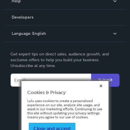
Help
Videos
Order Lookup
Developers
Podcast
Knowledge Base
Language:
English
Contact Support
English
Get expert tips on direct sales, audience growth, and
Deutsch
exclusive offers to help you build your business.
Unsubscribe at any time.
Français
Italiano
Submit
Español
Cookies & Privacy
Lulu uses cookies to create a personalized
experience on our site, analyze site usage, and
assist in our marketing efforts. Continuing to use
this site without updating your privacy settings
means you agree to our use of cookies.
Close and accept