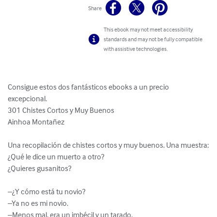
Share
This ebook may not meet accessibility
standards and may not be fully compatible
with assistive technologies.
Consigue estos dos fantásticos ebooks a un precio 
excepcional.

301 Chistes Cortos y Muy Buenos

Ainhoa Montañez

Una recopilación de chistes cortos y muy buenos. Una muestra:

¿Qué le dice un muerto a otro?

¿Quieres gusanitos?

–¿Y cómo está tu novio?

–Ya no es mi novio.

–Menos mal, era un imbécil y un tarado.
