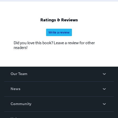
Ratings & Reviews
Write a review
Did you love this book? Leave a review for other
readers!
Our Team
About Us
News
Careers
In The News
Community
Events
Blog