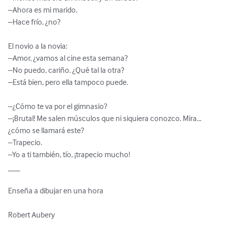
–Ahora es mi marido.

–Hace frío, ¿no?

El novio a la novia:

–Amor, ¿vamos al cine esta semana?

–No puedo, cariño. ¿Qué tal la otra?

–Está bien, pero ella tampoco puede.

–¿Cómo te va por el gimnasio?

–¡Brutal! Me salen músculos que ni siquiera conozco. Mira... 
¿cómo se llamará este?

–Trapecio.

–Yo a ti también, tío, ¡trapecio mucho!

___

Enseña a dibujar en una hora

Robert Aubery
