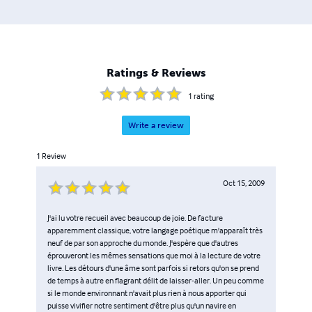
Ratings & Reviews
1
rating
Write a review
1
Review
Oct 15, 2009
J'ai lu votre recueil avec beaucoup de joie. De facture
apparemment classique, votre langage poétique m'apparaît très
neuf de par son approche du monde. J'espère que d'autres
éprouveront les mêmes sensations que moi à la lecture de votre
livre. Les détours d'une âme sont parfois si retors qu'on se prend
de temps à autre en flagrant délit de laisser-aller. Un peu comme
si le monde environnant n'avait plus rien à nous apporter qui
puisse vivifier notre sentiment d'être plus qu'un navire en