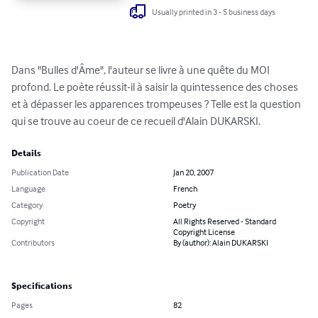
Usually printed in 3 - 5 business days
Dans "Bulles d'Âme", l'auteur se livre à une quête du MOI 
profond. Le poète réussit-il à saisir la quintessence des choses 
et à dépasser les apparences trompeuses ? Telle est la question 
qui se trouve au coeur de ce recueil d'Alain DUKARSKI.
Details
Publication Date
Jan 20, 2007
Language
French
Category
Poetry
Copyright
All Rights Reserved - Standard
Copyright License
Contributors
By (author): Alain DUKARSKI
Specifications
Pages
82