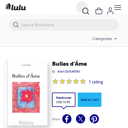
Bulles d'Âme
Categories
Bulles d'Âme
By
Alain DUKARSKI
1
rating
Hardcover
Add to Cart
USD 16.95
Share