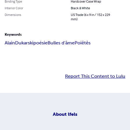
Binding Type
Hardcover Case Wrap
Interior Color
Black & White
Dimensions
US Trade (6 x 9 in / 152 x 229
mm)
Keywords
Alain
Dukarski
poésie
Bulles d'âme
Poiêtês
Report This Content to Lulu
About
lfels