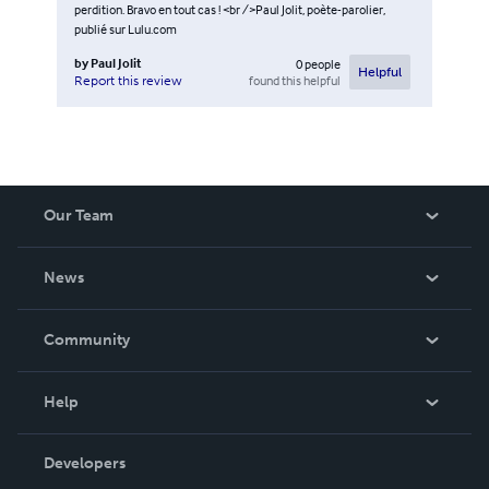
perdition. Bravo en tout cas ! <br />Paul Jolit, poète-parolier,
publié sur Lulu.com
by
Paul Jolit
0
people
Helpful
found this helpful
Report this review
Our Team
About Us
News
Careers
In The News
Community
Events
Blog
Help
Videos
Order Lookup
Developers
Podcast