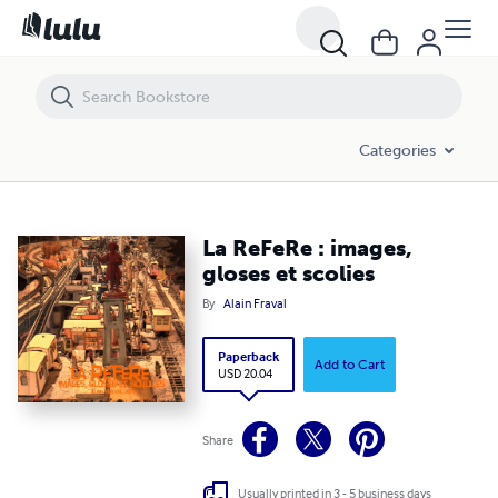
La ReFeRe : images, gloses et scolies
Categories
La ReFeRe : images,
gloses et scolies
By
Alain Fraval
Paperback
Add to Cart
USD 20.04
Share
Usually printed in 3 - 5 business days