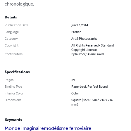
chronologique.
Details
Publication Date
Jun 27, 2014
Language
French
Category
Art & Photography
Copyright
All Rights Reserved - Standard
Copyright License
Contributors
By (author): Alain Fraval
Specifications
Pages
69
Binding Type
Paperback Perfect Bound
Interior Color
Color
Dimensions
Square (8.5 x 8.5 in / 216 x 216
mm)
Keywords
Monde imaginaire
modélisme ferroviaire