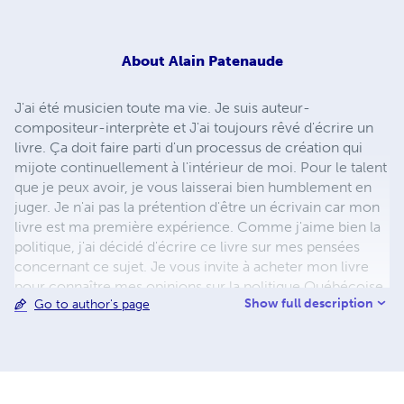
About
Alain Patenaude
J'ai été musicien toute ma vie. Je suis auteur-
compositeur-interprète et J'ai toujours rêvé d'écrire un
livre. Ça doit faire parti d'un processus de création qui
mijote continuellement à l'intérieur de moi. Pour le talent
que je peux avoir, je vous laisserai bien humblement en
juger. Je n'ai pas la prétention d'être un écrivain car mon
livre est ma première expérience. Comme j'aime bien la
politique, j'ai décidé d'écrire ce livre sur mes pensées
concernant ce sujet. Je vous invite à acheter mon livre
pour connaître mes opinions sur la politique Québécoise.
Show full description
Go to author's page
Venez me voir sur facebook. Je gère également un site
internet référentiel avec mon ami Serge Rémillard que je
vous invite à venir visiter: