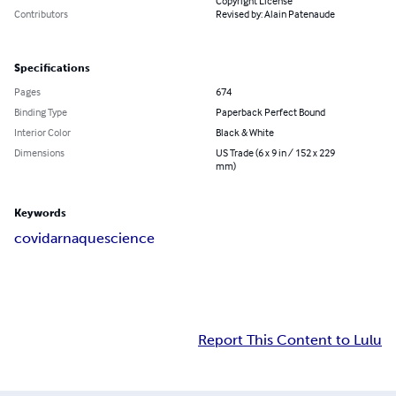
Copyright License
Contributors
Revised by: Alain Patenaude
Specifications
Pages
674
Binding Type
Paperback Perfect Bound
Interior Color
Black & White
Dimensions
US Trade (6 x 9 in / 152 x 229
mm)
Keywords
covid
arnaque
science
Report This Content to Lulu