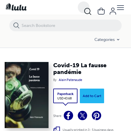
Covid-19 La fausse pandémie
Categories
Covid-19 La fausse
pandémie
By
Alain Patenaude
Paperback
Add to Cart
USD 43.68
Share
Usually printed in 3 - 5 business days