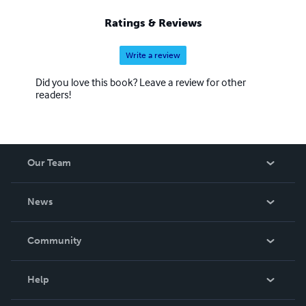
Ratings & Reviews
Write a review
Did you love this book? Leave a review for other
readers!
Our Team
About Us
News
Careers
In The News
Community
Events
Blog
Help
Videos