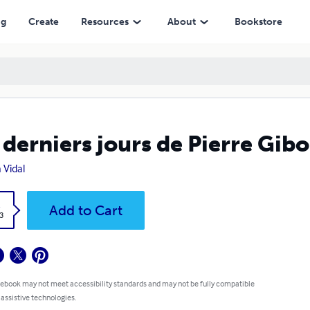
ng
Create
Resources
About
Bookstore
 derniers jours de Pierre Gib
 Vidal
k
Add to Cart
3
 ebook may not meet accessibility standards and may not be fully compatible
 assistive technologies.