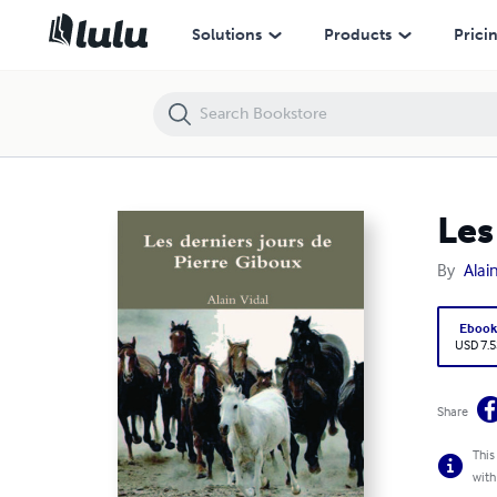
Les derniers jours de Pierre Giboux
Solutions
Products
Prici
Les
By
Alain
Eboo
USD 7.5
Share
This
with