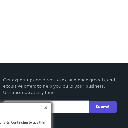
Get expert tips on direct sales, audience growth, and
exclusive offers to help you build your business.
Unsubscribe at any time.
Submit
fforts. Continuing to use this