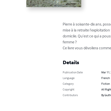
Pierre à soixante-dix ans, pos
mise à la retraite l’exploitati
domicile. Qu’est ce qui a pouss
femme ?

Ce livre vous dévoilera comm
Details
Publication Date
Mar 11,
Language
French
Category
Fiction
Copyright
All Righ
Contributors
By (auth