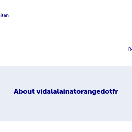
itan
R
About
vidalalainatorangedotfr