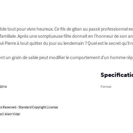
sède tout pour vivre heureux. Ce fils de gitan au passé professionnel ex
on familiale. Après une somptueuse fête donnait en l’honneur de son anni
é Pierre à tout quitter du jour au lendemain ? Quel est le secret qu’il n
ent un grain de sable peut modifier le comportement d’un homme répu
Specificati
 2014
Format
ts Reserved - Standard Copyright License
or): Alain Vidal