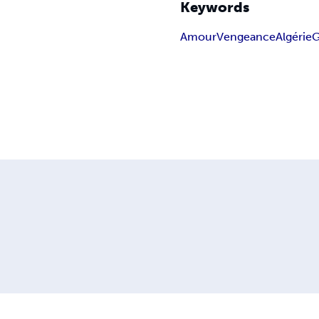
Keywords
Amour
Vengeance
Algérie
G