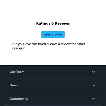
Ratings & Reviews
Write a review
Did you love this book? Leave a review for other
readers!
Our Team
About Us
News
Careers
In The News
Community
Events