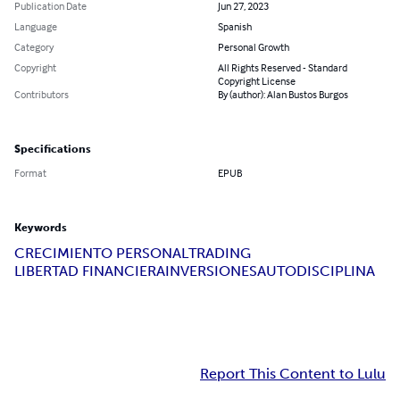
Publication Date
Jun 27, 2023
Language
Spanish
Category
Personal Growth
Copyright
All Rights Reserved - Standard
Copyright License
Contributors
By (author): Alan Bustos Burgos
Specifications
Format
EPUB
Keywords
CRECIMIENTO PERSONAL
TRADING
LIBERTAD FINANCIERA
INVERSIONES
AUTODISCIPLINA
Report This Content to Lulu