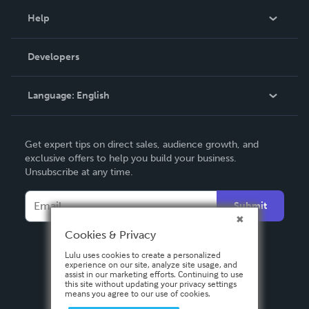
Blog
Help
Videos
Order Lookup
Developers
Podcast
Knowledge Base
Language:
English
Contact Support
English
Get expert tips on direct sales, audience growth, and
Deutsch
exclusive offers to help you build your business.
Unsubscribe at any time.
Français
Italiano
Submit
Español
Cookies & Privacy
Lulu uses cookies to create a personalized
experience on our site, analyze site usage, and
assist in our marketing efforts. Continuing to use
this site without updating your privacy settings
means you agree to our use of cookies.