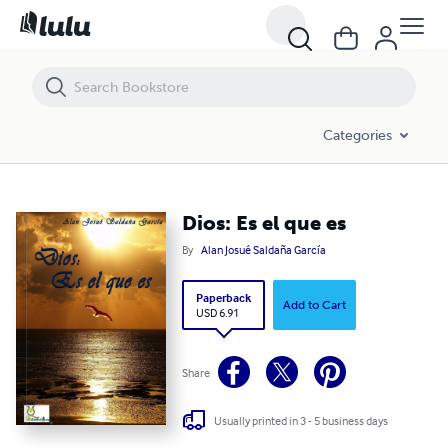
Dios: Es el que es
Categories
Dios: Es el que es
By
Alan Josué Saldaña García
Paperback
Add to Cart
USD 6.91
Share
Usually printed in 3 - 5 business days