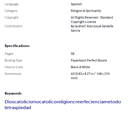
Language
Spanish
Category
Religion & Spirituality
Copyright
All Rights Reserved - Standard
Copyright License
Contributors
By (author): Alan Josué Saldaña
García
Specifications
Pages
58
Binding Type
Paperback Perfect Bound
Interior Color
Black & White
Dimensions
A5 (5.83 x 8.27 in / 148 x 210
mm)
Keywords
Dios
catolicismo
catolico
religion
creer
fe
ciencia
metodo
letras
piedad