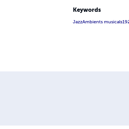
Keywords
Jazz
Ambients musicals
19