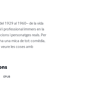
–del 1929 al 1960– de la vida 
al i professional immers en la 
acions i personatges reals. Per 
i ha una mica de tot: comèdia, 
a veure les coses amb 
ons
EPUB