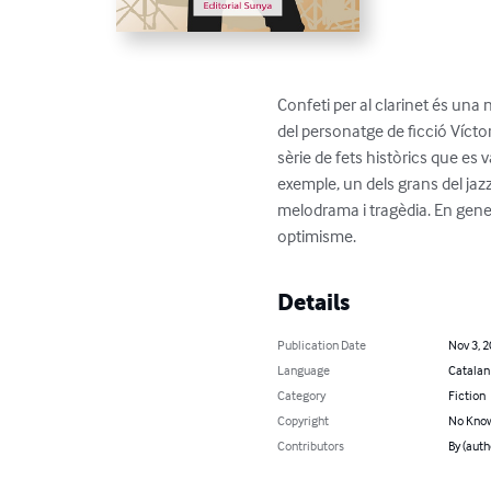
Confeti per al clarinet és una 
del personatge de ficció Víctor
sèrie de fets històrics que es 
exemple, un dels grans del jazz
melodrama i tragèdia. En gene
optimisme.
Details
Publication Date
Nov 3, 
Language
Catalan
Category
Fiction
Copyright
No Know
Contributors
By (auth