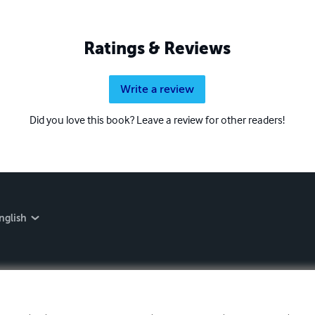
Ratings & Reviews
Write a review
Did you love this book? Leave a review for other readers!
nglish