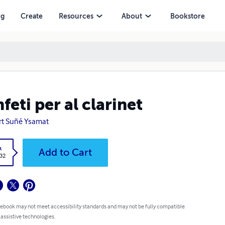
ng
Create
Resources
About
Bookstore
feti per al clarinet
rt Suñé Ysamat
k
Add to Cart
.32
 ebook may not meet accessibility standards and may not be fully compatible
 assistive technologies.