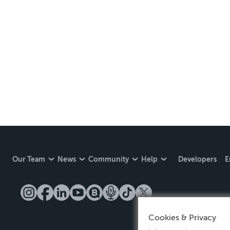
Our Team
News
Community
Help
Developers
E
Cookies & Privacy