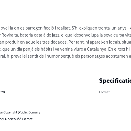
novel·la on es barregen ficció i realitat. S’hi expliquen trenta-un anys 
 Roviralta, bateria català de jazz, el qual desenvolupa la seva cursa vit
van produir en aquelles tres dècades. Per tant, hi apareixen locals, situ
, que un dia penjà els hàbits i va venir a viure a Catalunya. En el text h
ral, hi preval el sentit de l’humor perquè els personatges acostumen 
Specificati
2020
Format
n Copyright (Public Domain)
or): Albert Suñé Ysamat