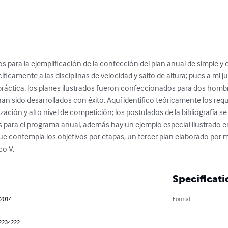
os para la ejemplificación de la confección del plan anual de simple y 
ficamente a las disciplinas de velocidad y salto de altura; pues a mi jui
 práctica, los planes ilustrados fueron confeccionados para dos hom
an sido desarrollados con éxito. Aquí identifico teóricamente los requ
ización y alto nivel de competición; los postulados de la bibliografía s
 para el programa anual, además hay un ejemplo especial ilustrado en 
contempla los objetivos por etapas, un tercer plan elaborado por mí 
co V.
Specificati
 2014
Format
2234222