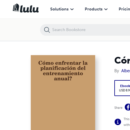
Cómo enfrentar la planificación del entrenamiento anual ?
Solutions
Products
Prici
Cóm
By
Albe
Eboo
USD 8.9
Share
This
with