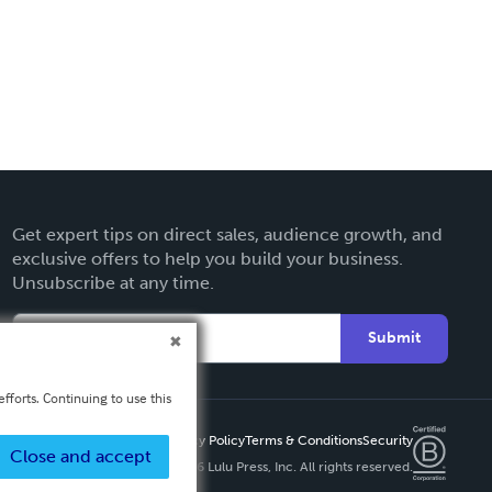
Get expert tips on direct sales, audience growth, and
exclusive offers to help you build your business.
Unsubscribe at any time.
Submit
fforts. Continuing to use this
Privacy Policy
Terms & Conditions
Security
Close and accept
Copyright ©
2026 Lulu Press, Inc. All rights reserved.