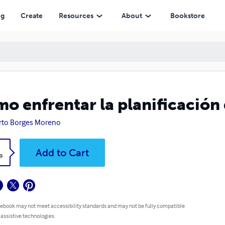
ng
Create
Resources
About
Bookstore
o enfrentar la planificación
rto Borges Moreno
k
Add to Cart
9
 ebook may not meet accessibility standards and may not be fully compatible
 assistive technologies.