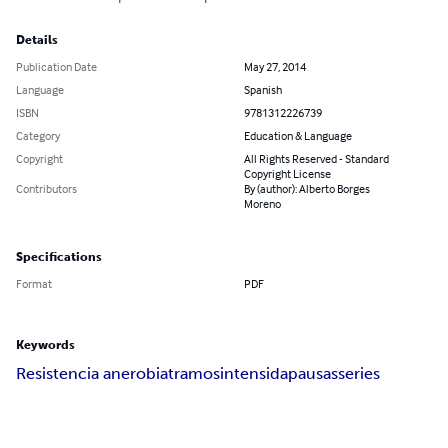
Details
Publication Date
May 27, 2014
Language
Spanish
ISBN
9781312226739
Category
Education & Language
Copyright
All Rights Reserved - Standard
Copyright License
Contributors
By (author): Alberto Borges
Moreno
Specifications
Format
PDF
Keywords
Resistencia anerobia
tramos
intensida
pausas
series