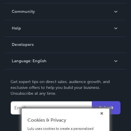
Careers
In The News
Community
Events
Blog
Help
Videos
Order Lookup
Developers
Podcast
Knowledge Base
Language:
English
Contact Support
English
Get expert tips on direct sales, audience growth, and
Deutsch
exclusive offers to help you build your business.
Unsubscribe at any time.
Français
Italiano
Submit
Español
Cookies & Privacy
Lulu uses cookies to create a personalized