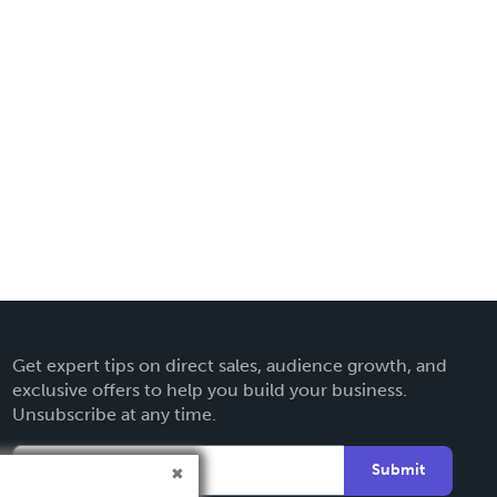
Get expert tips on direct sales, audience growth, and
exclusive offers to help you build your business.
Unsubscribe at any time.
Submit