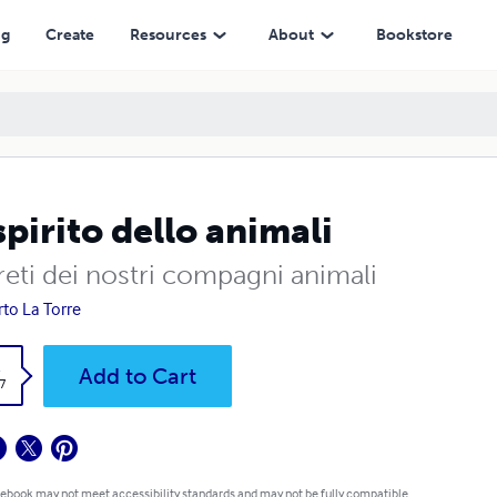
ng
Create
Resources
About
Bookstore
spirito dello animali
reti dei nostri compagni animali
rto La Torre
k
Add to Cart
7
 ebook may not meet accessibility standards and may not be fully compatible