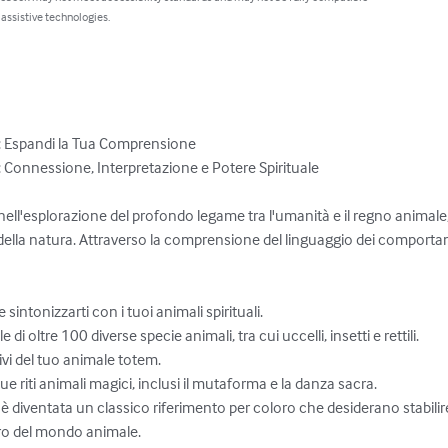
 assistive technologies.
: Espandi la Tua Comprensione

i: Connessione, Interpretazione e Potere Spirituale

 nell'esplorazione del profondo legame tra l'umanità e il regno animal
gi della natura. Attraverso la comprensione del linguaggio dei comport
sintonizzarti con i tuoi animali spirituali.

le di oltre 100 diverse specie animali, tra cui uccelli, insetti e rettili.

vi del tuo animale totem.

que riti animali magici, inclusi il mutaforma e la danza sacra.

è diventata un classico riferimento per coloro che desiderano stabili
ero del mondo animale.