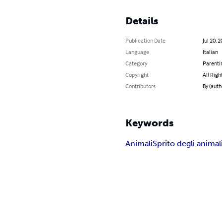
Details
Publication Date
Jul 20, 
Language
Italian
Category
Parenti
Copyright
All Righ
Contributors
By (auth
Keywords
Animali
Sprito degli animal