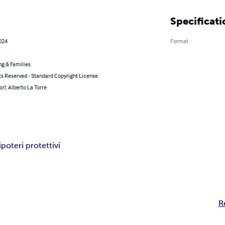
Specificati
2024
Format
ng & Families
ts Reserved - Standard Copyright License
or): Alberto La Torre
i
poteri protettivi
R