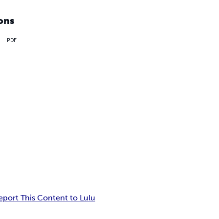
ons
PDF
eport This Content to Lulu