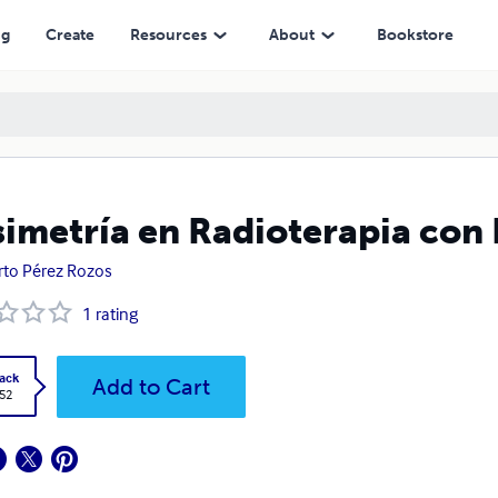
ng
Create
Resources
About
Bookstore
imetría en Radioterapia con
rto Pérez Rozos
1
rating
ack
Add to Cart
.52