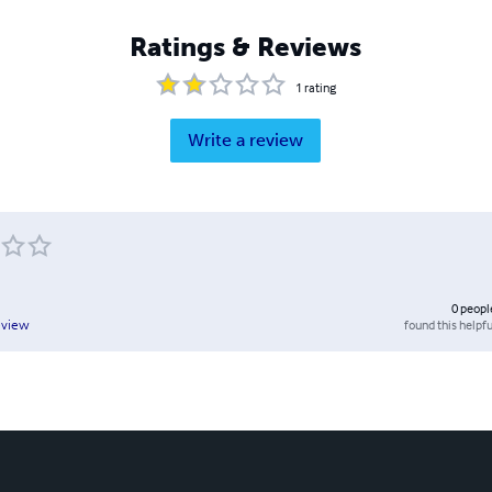
Ratings & Reviews
1
rating
Write a review
0
peopl
found this helpfu
eview