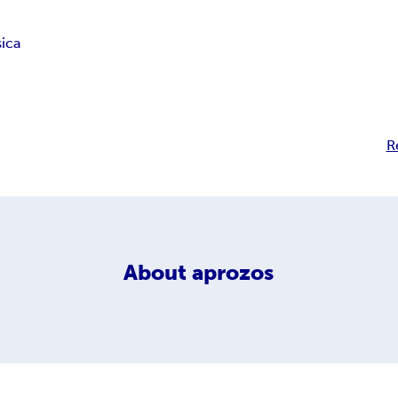
sica
R
About
aprozos