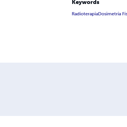
Keywords
Radioterapia
Dosimetría Fí