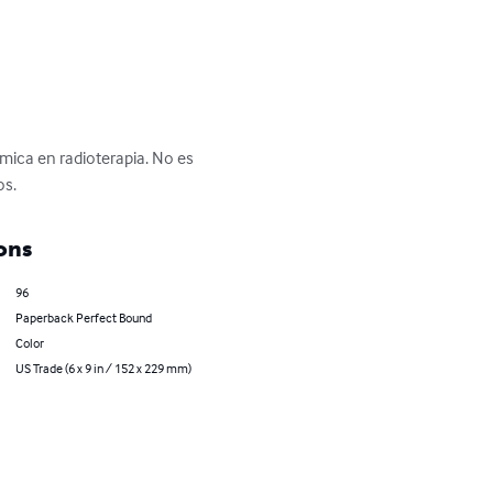
mica en radioterapia. No es 
os.
ons
96
Paperback Perfect Bound
Color
US Trade (6 x 9 in / 152 x 229 mm)