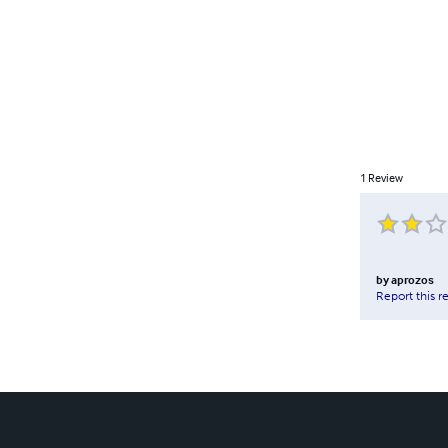
1
Review
by
aprozos
Report this r