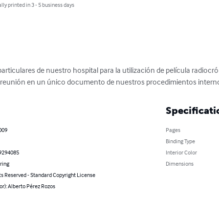
lly printed in 3 - 5 business days
ticulares de nuestro hospital para la utilización de película radiocró
 reunión en un único documento de nuestros procedimientos intern
Specificati
2009
Pages
Binding Type
9294085
Interior Color
ring
Dimensions
ts Reserved - Standard Copyright License
or): Alberto Pérez Rozos