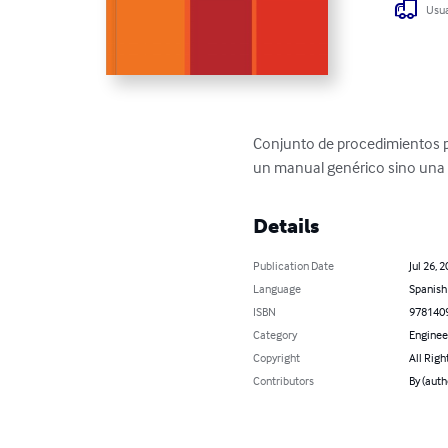
Usua
Conjunto de procedimientos par
un manual genérico sino una
Details
Publication Date
Jul 26, 
Language
Spanish
ISBN
978140
Category
Enginee
Copyright
All Righ
Contributors
By (auth