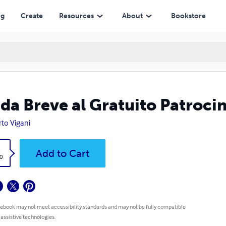
ng
Create
Resources
About
Bookstore
da Breve al Gratuito Patroci
rto Vigani
k
Add to Cart
0
 ebook may not meet accessibility standards and may not be fully compatible
 assistive technologies.