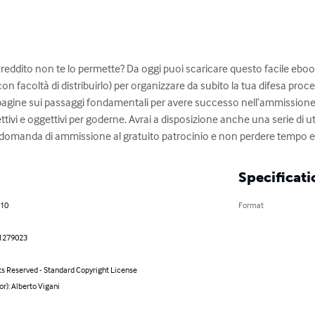
 reddito non te lo permette? Da oggi puoi scaricare questo facile eboo
n facoltà di distribuirlo) per organizzare da subito la tua difesa process
agine sui passaggi fondamentali per avere successo nell’ammissione a
ettivi e oggettivi per goderne. Avrai a disposizione anche una serie di ut
 domanda di ammissione al gratuito patrocinio e non perdere tempo e
Specificati
010
Format
1279023
ts Reserved - Standard Copyright License
or): Alberto Vigani