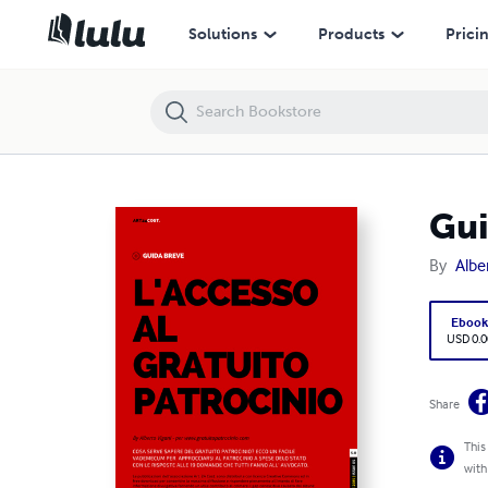
Guida Breve al Gratuito Patrocinio
Solutions
Products
Prici
Gui
By
Albe
Eboo
USD 0.0
Share
This
with