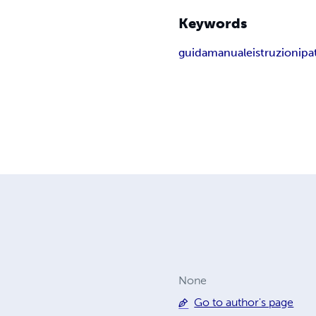
Keywords
guida
manuale
istruzioni
pa
None
Go to author's page