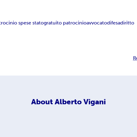
trocinio spese stato
gratuito patrocinio
avvocato
difesa
diritto
R
About
Alberto Vigani