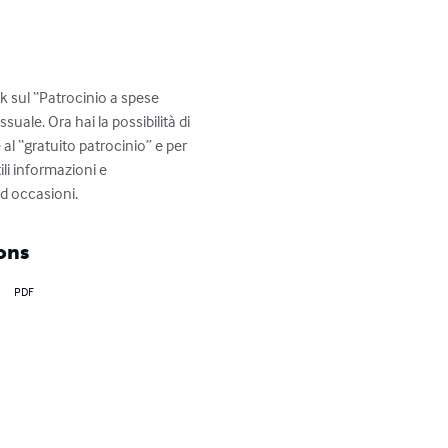
k sul “Patrocinio a spese 
uale. Ora hai la possibilità di 
l “gratuito patrocinio” e per 
ili informazioni e 
d occasioni.
ons
PDF