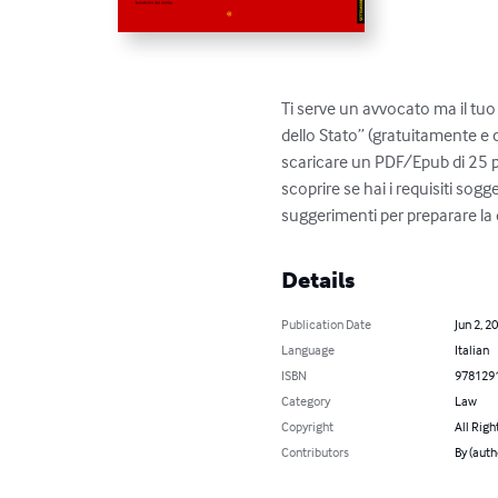
Ti serve un avvocato ma il tuo
dello Stato” (gratuitamente e co
scaricare un PDF/Epub di 25 p
scoprire se hai i requisiti sogg
suggerimenti per preparare la
Details
Publication Date
Jun 2, 2
Language
Italian
ISBN
978129
Category
Law
Copyright
All Righ
Contributors
By (auth