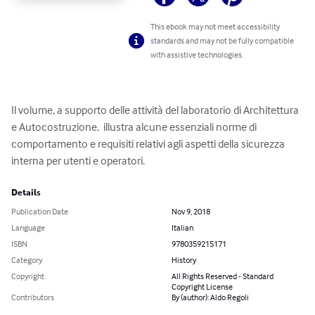
This ebook may not meet accessibility
standards and may not be fully compatible
with assistive technologies.
Il volume, a supporto delle attività del laboratorio di Architettura 
e Autocostruzione,  illustra alcune essenziali norme di 
comportamento e requisiti relativi agli aspetti della sicurezza 
interna per utenti e operatori.
Details
Publication Date
Nov 9, 2018
Language
Italian
ISBN
9780359215171
Category
History
Copyright
All Rights Reserved - Standard
Copyright License
Contributors
By (author): Aldo Regoli