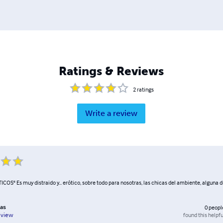
Ratings & Reviews
2
ratings
Write a review
S" Es muy distraido y... erótico, sobre todo para nosotras, las chicas del ambiente, alguna de
sas
0
peopl
found this helpfu
eview