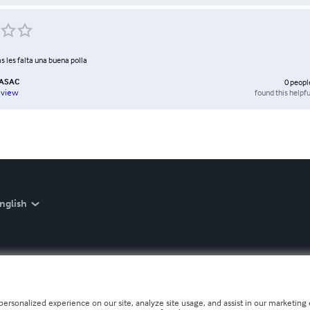
as les falta una buena polla
ASAC
0
peopl
found this helpfu
eview
nglish
personalized experience on our site, analyze site usage, and assist in our marketing e