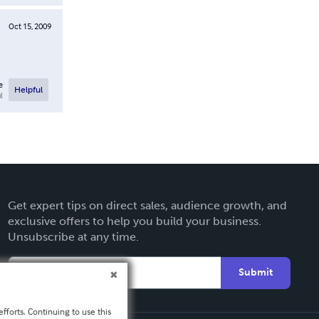
Oct 15, 2009
e
Helpful
l
Get expert tips on direct sales, audience growth, and
exclusive offers to help you build your business.
Unsubscribe at any time.
Submit
fforts. Continuing to use this