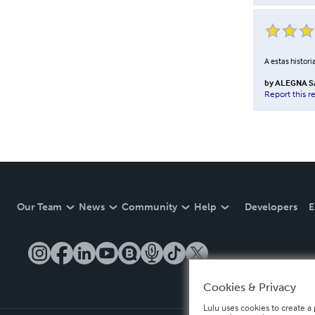
A estas histori
by
ALEGNA S
Report this r
Our Team
News
Community
Help
Developers
E
Cookies & Privacy
Lulu uses cookies to create a 