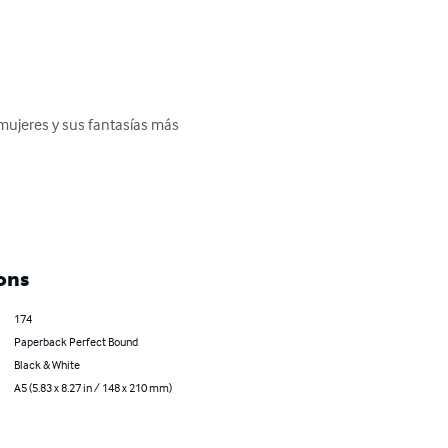
 mujeres y sus fantasías más 
ons
174
Paperback Perfect Bound
Black & White
A5 (5.83 x 8.27 in / 148 x 210 mm)