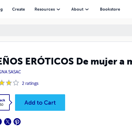
ng
Create
Resources
About
Bookstore
ÑOS ERÓTICOS De mujer a 
GNA SASAC
2
ratings
ack
Add to Cart
.50