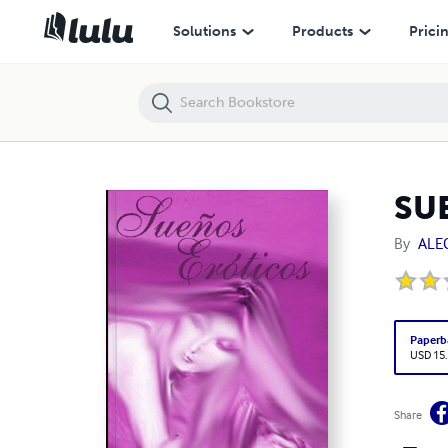
SUEÑOS ERÓTICOS De mujer a mujer
Solutions
Products
Prici
SUE
By
ALE
Paperb
USD 15
Share