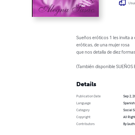
Usua
Sueños eróticos 1 les invita a
eróticas, de una mujer rosa

que nos detalla de diez formas
(También disponible SUEÑOS 
Details
Publication Date
Sep 2, 2
Language
Spanish
Category
Social 
Copyright
All Righ
Contributors
By (aut