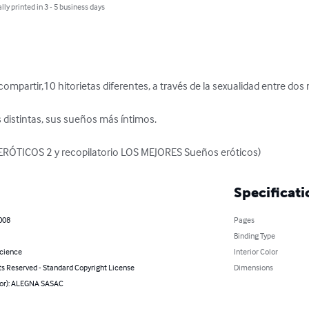
lly printed in 3 - 5 business days
 compartir,10 hitorietas diferentes, a través de la sexualidad entre dos
 distintas, sus sueños más íntimos.

ERÓTICOS 2 y recopilatorio LOS MEJORES Sueños eróticos)
Specificati
008
Pages
Binding Type
Science
Interior Color
ts Reserved - Standard Copyright License
Dimensions
hor): ALEGNA SASAC