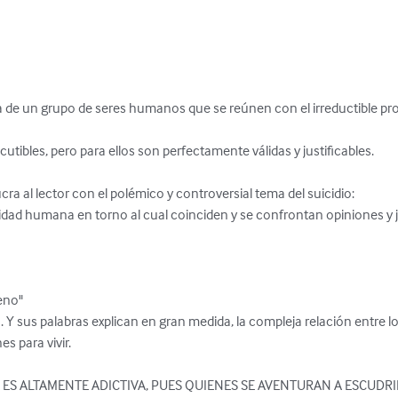
a de un grupo de seres humanos que se reúnen con el irreductible propó
utibles, pero para ellos son perfectamente válidas y justificables.

ucra al lector con el polémico y controversial tema del suicidio:

idad humana en torno al cual coinciden y se confrontan opiniones y ju
no"

. Y sus palabras explican en gran medida, la compleja relación entre lo
 para vivir.

 ES ALTAMENTE ADICTIVA, PUES QUIENES SE AVENTURAN A ESCUDR