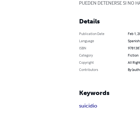
PUEDEN DETENERSE SI NO HA
Details
Publication Date
Feb 1, 2
Language
Spanish
ISBN
978138
Category
Fiction
Copyright
All Righ
Contributors
By (auth
Keywords
suicidio