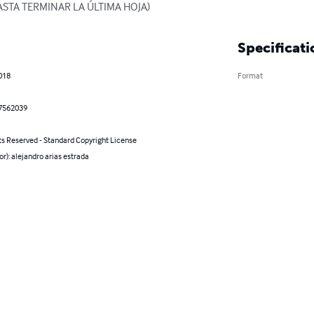
STA TERMINAR LA ÚLTIMA HOJA)
Specificati
018
Format
7562039
ts Reserved - Standard Copyright License
or): alejandro arias estrada