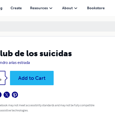
ng
Create
Resources
About
Bookstore
club de los suicidas
andro arias estrada
k
Add to Cart
9
 ebook may not meet accessibility standards and may not be fully compatible
 assistive technologies.