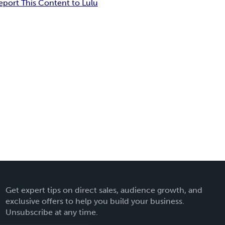
eport This Content to Lulu
Get expert tips on direct sales, audience growth, and
exclusive offers to help you build your business.
Unsubscribe at any time.