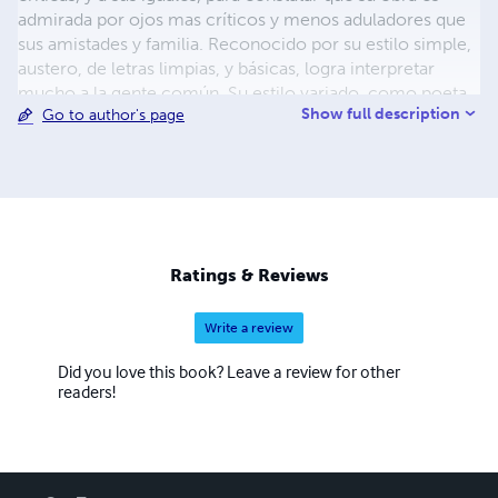
admirada por ojos mas críticos y menos aduladores que
sus amistades y familia. Reconocido por su estilo simple,
austero, de letras limpias, y básicas, logra interpretar
mucho a la gente común. Su estilo variado, como poeta
Show full description
Go to author's page
romántico, que pasa también por el erotismo y la
narrativa, la ficción y sus letras simples, lo han hecho
ganar el seudónimo, de el “Diablo de la poesía” ya que es
lo contrario de todos esos que se autodenominan o
creen ,“ Los dioses de la poesía “ en los medios sociales.
Ratings & Reviews
Write a review
Did you love this book? Leave a review for other
readers!