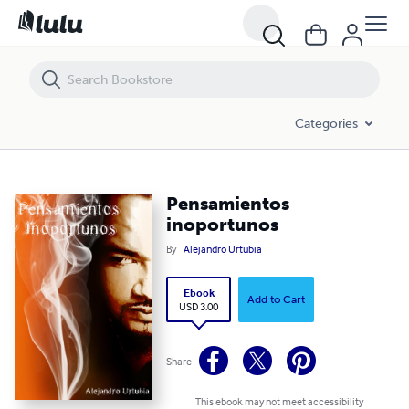
Pensamientos inoportunos
Categories
Pensamientos
inoportunos
By
Alejandro Urtubia
Ebook
Add to Cart
USD 3.00
Share
This ebook may not meet accessibility