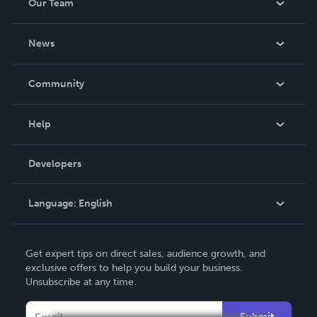
Our Team
About Us
News
Careers
In The News
Community
Events
Blog
Help
Videos
Order Lookup
Developers
Podcast
Knowledge Base
Language:
English
Contact Support
English
Get expert tips on direct sales, audience growth, and
Deutsch
exclusive offers to help you build your business.
Unsubscribe at any time.
Français
Italiano
Submit