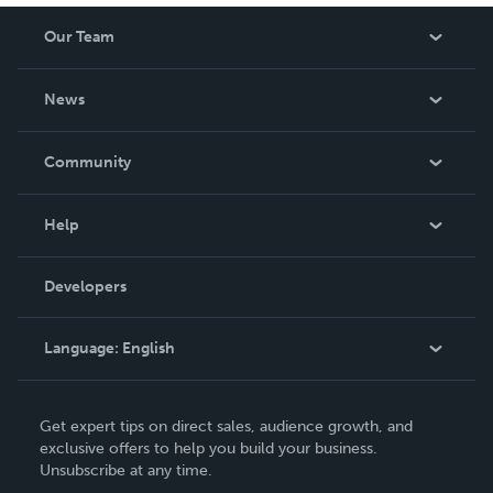
Our Team
About Us
News
Careers
In The News
Community
Events
Blog
Help
Videos
Order Lookup
Developers
Podcast
Knowledge Base
Language:
English
Contact Support
English
Get expert tips on direct sales, audience growth, and
Deutsch
exclusive offers to help you build your business.
Unsubscribe at any time.
Français