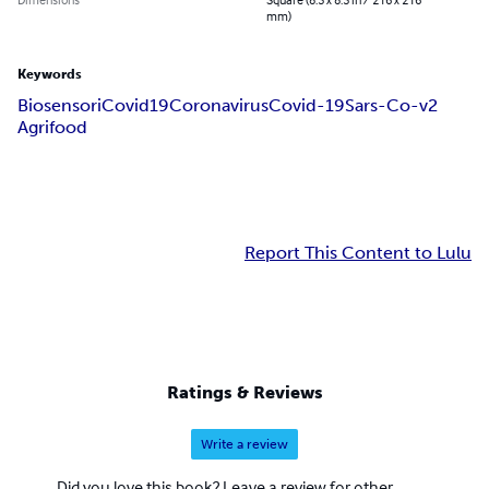
mm)
Keywords
Biosensori
Covid19
Coronavirus
Covid-19
Sars-Co-v2
Agrifood
Report This Content to Lulu
Ratings & Reviews
Write a review
Did you love this book? Leave a review for other