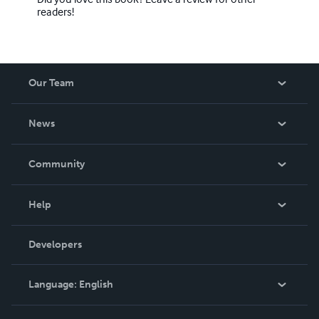
readers!
Our Team
About Us
News
Careers
In The News
Community
Events
Blog
Help
Videos
Order Lookup
Developers
Podcast
Knowledge Base
Language:
English
Contact Support
English