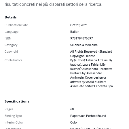
risultati concreti nei più disparati settori della ricerca.
Details
Publication Date
Oct 29, 2021
Language
Italian
ISBN
9781794876897
Category
Science & Medicine
Copyright
All Rights Reserved - Standard
Copyright License
Contributors
By (author): Fabiana Arduini, By
(author): Laura Fabiani, By
(author): Alessandro Porchetta,
Preface by: Alessandro
Ambrosin, Cover design or
artwork by: Asaki Kurihara,
Associate editor: Labozeta Spa
Specifications
Pages
68
Binding Type
Paperback Perfect Bound
Interior Color
Color
Dimensions
Square (8.5 x 8.5 in / 216 x 216