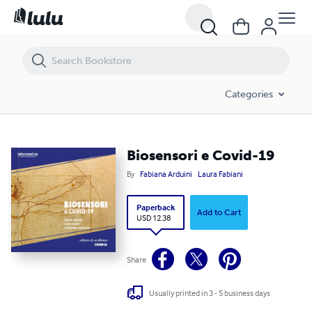
Biosensori e Covid-19
Categories
Biosensori e Covid-19
By
Fabiana Arduini
Laura Fabiani
Paperback
Add to Cart
USD 12.38
Share
Usually printed in 3 - 5 business days