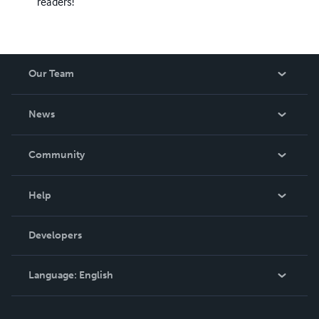
readers!
Our Team
About Us
News
Careers
In The News
Community
Events
Blog
Help
Videos
Order Lookup
Developers
Podcast
Knowledge Base
Language:
English
Contact Support
English