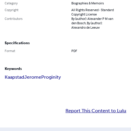
Category
Biographies & Memoirs
Copyright
All Rights Reserved - Standard
Copyright License
Contributors
By (author): Alexander P M van
den Bosch, By (author):
Alexandro de Leeuw
Specifications
Format
PDF
Keywords
Kaapstad
Jerome
Proginity
Report This Content to Lulu