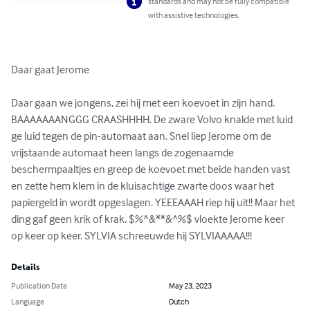
standards and may not be fully compatible
with assistive technologies.
Daar gaat Jerome

Daar gaan we jongens, zei hij met een koevoet in zijn hand. 
BAAAAAAANGGG CRAASHHHH. De zware Volvo knalde met luid 
ge luid tegen de pin-automaat aan. Snel liep Jerome om de 
vrijstaande automaat heen langs de zogenaamde 
beschermpaaltjes en greep de koevoet met beide handen vast 
en zette hem klem in de kluisachtige zwarte doos waar het 
papiergeld in wordt opgeslagen. YEEEAAAH riep hij uit!! Maar het 
ding gaf geen krik of krak. $%^&**&^%$ vloekte Jerome keer 
op keer op keer. SYLVIA schreeuwde hij SYLVIAAAAA!!!
Details
Publication Date
May 23, 2023
Language
Dutch