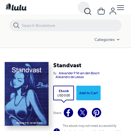
Standvast
Categories
Standvast
By
Alexander P M van den Bosch
Alexandro de Leeuw
Ebook
Add to Cart
USD 0.00
Share
This ebook may not meet accessibility