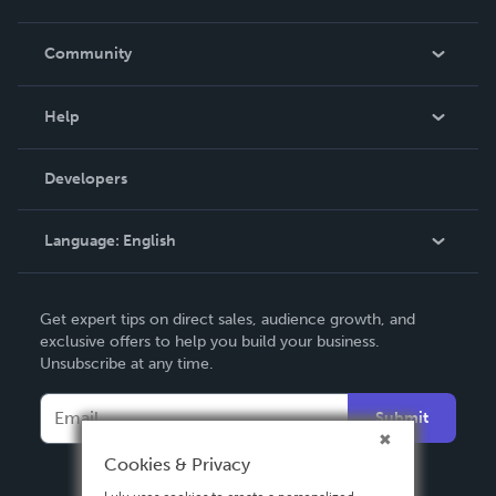
Careers
In The News
Community
Events
Blog
Help
Videos
Order Lookup
Developers
Podcast
Knowledge Base
Language:
English
Contact Support
English
Get expert tips on direct sales, audience growth, and
Deutsch
exclusive offers to help you build your business.
Unsubscribe at any time.
Français
Italiano
Submit
Español
Cookies & Privacy