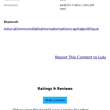
Dimensions
A4 (8.27 x 11.69 in / 210 x 297
mm)
Keywords
education
mondialisation
valorisation
capital
politique
Report This Content to Lulu
Ratings & Reviews
Write a review
Did you love this book? Leave a review for other