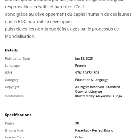
responsables, créatifs et patriotes. C’est 

donc grâce au développement du capital humain de ces jeunes 
que la RDC pourrait se développer 

puis relever les nombreux défis exigés par le processus de 
Mondialisation.
Details
Publication Date
Jan 13, 2025
Language
French
ISBN
9781326721503
Category
Education & Language
Copyright
All Rights Reserved - Standard
Copyright License
Contributors
Illustrated by: Alexandre Djunga
Specifications
Pages
38
Binding Type
Paperback Perfect Bound
Interior Color
Color