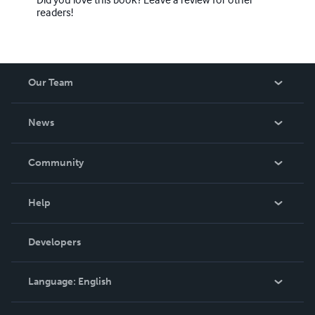
readers!
Our Team
About Us
News
Careers
In The News
Community
Events
Blog
Help
Videos
Order Lookup
Developers
Podcast
Knowledge Base
Language:
English
Contact Support
English