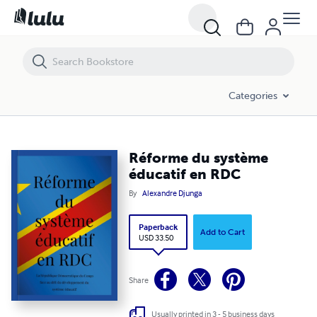
Réforme du système éducatif en RDC
Categories
Réforme du système
éducatif en RDC
By
Alexandre Djunga
Paperback
Add to Cart
USD 33.50
Share
Usually printed in 3 - 5 business days