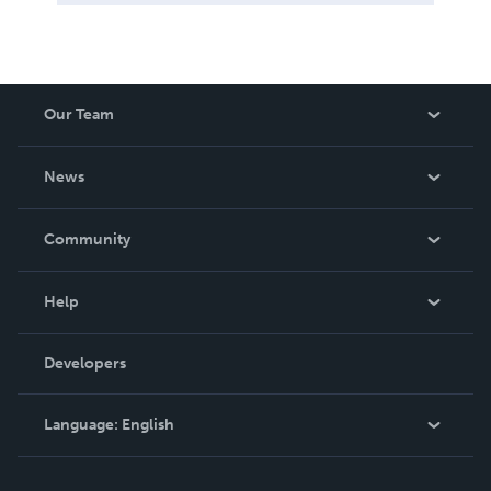
Our Team
About Us
News
Careers
In The News
Community
Events
Blog
Help
Videos
Order Lookup
Developers
Podcast
Knowledge Base
Language:
English
Contact Support
English