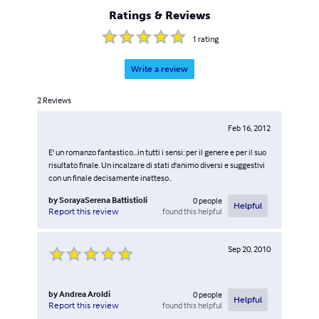
Ratings & Reviews
1
rating
Write a review
2
Reviews
Feb 16, 2012
E' un romanzo fantastico...in tutti i sensi: per il genere e per il suo
risultato finale. Un incalzare di stati d'animo diversi e suggestivi
con un finale decisamente inatteso..
by
SorayaSerena Battistioli
0
people
Helpful
found this helpful
Report this review
Sep 20, 2010
by
Andrea Aroldi
0
people
Helpful
found this helpful
Report this review