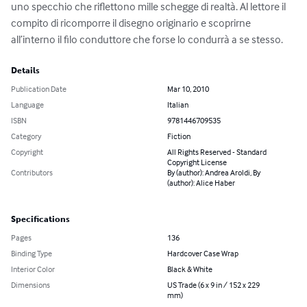
uno specchio che riflettono mille schegge di realtà. Al lettore il 
compito di ricomporre il disegno originario e scoprirne 
all’interno il filo conduttore che forse lo condurrà a se stesso.
Details
Publication Date
Mar 10, 2010
Language
Italian
ISBN
9781446709535
Category
Fiction
Copyright
All Rights Reserved - Standard
Copyright License
Contributors
By (author): Andrea Aroldi, By
(author): Alice Haber
Specifications
Pages
136
Binding Type
Hardcover Case Wrap
Interior Color
Black & White
Dimensions
US Trade (6 x 9 in / 152 x 229
mm)