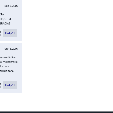
Sep 7, 2007
ERA
SI QUE ME
GRACIAS
e
Helpful
l
Jun 15, 2007
es una dádiva
ra, me honraría
dor Luis
rrido por el
e
Helpful
l