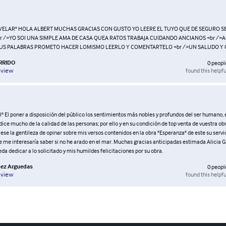
OVELAR" HOLA ALBERT MUCHAS GRACIAS CON GUSTO YO LEERE EL TUYO QUE DE SEGURO S
r />YO SOI UNA SIMPLE AMA DE CASA QUEA RATOS TRABAJA CUIDANDO ANCIANOS <br />A
US PALABRAS PROMETO HACER LOMISMO LEERLO Y COMENTARTELO <br />UN SALUDO Y 
RRIDO
0
peopl
found this helpfu
eview
" El poner a disposición del público los sentimientos más nobles y profundos del ser humano, 
dice mucho de la calidad de las personas; por ello y en su condición de top venta de vuestra ob
viese la gentileza de opinar sobre mis versos contenidos en la obra "Esperanza" de este su servi
e me interesaría saber si no he arado en el mar. Muchas gracias anticipadas estimada Alicia Ga
a dedicar a lo solicitado y mis humildes felicitaciones por su obra.
hez Arguedas
0
peopl
found this helpfu
eview