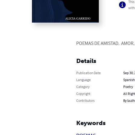
This
with
POEMAS DE AMISTAD,  AMOR,  
Details
Publication Date
Sep 30,
Language
Spanish
Category
Poetry
Copyright
All Righ
Contributors
By (aut
Keywords