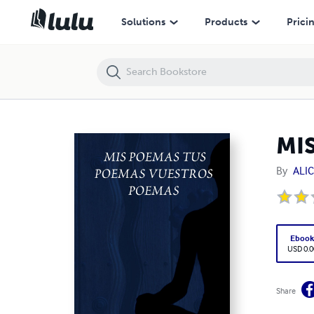
MIS POEMAS TUS POEMAS VUESTROS POEMAS
Solutions
Products
Prici
MI
By
ALI
Eboo
USD 0.0
Share