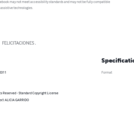
 ebook may not meet accessibility standards and may not be fully compatible
 assistive technologies.
 FELICITACIONES .
Specificati
 2011
Format
ts Reserved - Standard Copyright License
hor): ALICIA GARRIDO