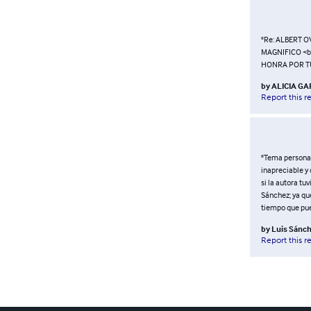
"Re: ALBERT 
MAGNIFICO <b
HONRA POR T
by
ALICIA GA
Report this r
"Tema personal
inapreciable y 
si la autora tu
Sánchez; ya qu
tiempo que pued
by
Luis Sánc
Report this r