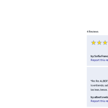
4
Reviews
by
Sofía Fran
Report this r
"Re: Re: ALBER
lo entiendo, s
las leas, besos.
by
albert ovel
Report this r