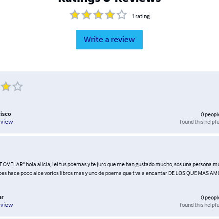
1
rating
Write a review
cisco
0
peopl
found this helpfu
eview
T OVELAR" hola alicia, lei tus poemas y te juro que me han gustado mucho, sos una persona 
abes hace poco alce vorios libros mas y uno de poema que t va a encantar DE LOS QUE MAS AM
ar
0
peopl
found this helpfu
eview