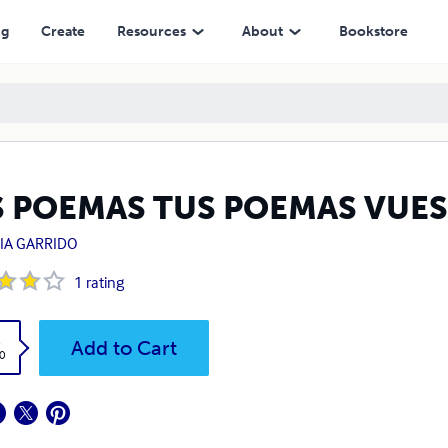
ng
Create
Resources
About
Bookstore
S POEMAS TUS POEMAS VUE
CIA GARRIDO
1
rating
k
Add to Cart
0