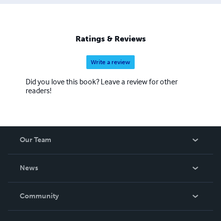
Ratings & Reviews
Write a review
Did you love this book? Leave a review for other
readers!
Our Team
About Us
News
Careers
In The News
Community
Events
Blog