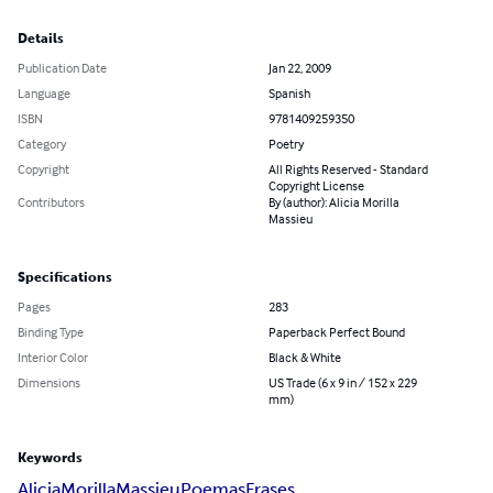
Details
Publication Date
Jan 22, 2009
Language
Spanish
ISBN
9781409259350
Category
Poetry
Copyright
All Rights Reserved - Standard
Copyright License
Contributors
By (author): Alicia Morilla
Massieu
Specifications
Pages
283
Binding Type
Paperback Perfect Bound
Interior Color
Black & White
Dimensions
US Trade (6 x 9 in / 152 x 229
mm)
Keywords
Alicia
Morilla
Massieu
Poemas
Frases