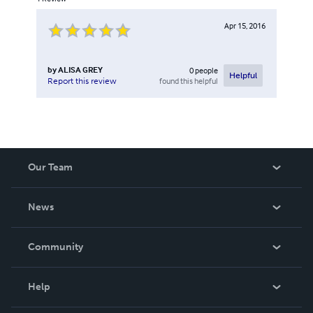
Apr 15, 2016
by
ALISA GREY
0
people
Helpful
found this helpful
Report this review
Our Team
About Us
News
Careers
In The News
Community
Events
Blog
Help
Videos