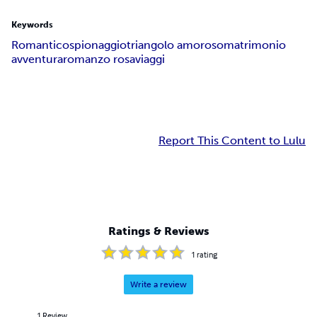
Keywords
Romantico
spionaggio
triangolo amoroso
matrimonio
avventura
romanzo rosa
viaggi
Report This Content to Lulu
Ratings & Reviews
1
rating
Write a review
1
Review