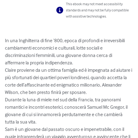
This ebook may not meet accessibility
standards and may not be fully compatible
with assistive technologies.
In una Inghilterra di fine ‘800, epoca di profondi e irreversibili 
cambiamenti economici e culturali, lotte sociali e 
discriminazioni femminili, una giovane donna cerca di 
affermare la propria indipendenza.  

Claire proviene da un ottima famiglia ed è impegnata ad aiutare i 
più sfortunati dei quartieri poveri londinesi, quando accetta la 
corte dell’affascinante ed enigmatico milionario, Alexander 
Wilson, che ben presto finirà per sposare.

Durante la luna di miele nel sud della Francia, tra panorami 
romantici e incontri esoterici, conoscerà Samuel Mc Gregor, il 
giovane di cui si innamorerà perdutamente e che cambierà 
tutta la sua vita.

Sam è un giovane dal passato oscuro e impenetrabile, con il 
quale intraprenderà un viaggio avventuroso e avvincente che li 