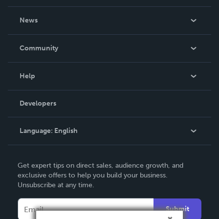
About Us
News
Careers
In The News
Community
Events
Blog
Help
Videos
Order Lookup
Developers
Podcast
Knowledge Base
Language:
English
Contact Support
English
Get expert tips on direct sales, audience growth, and
Deutsch
exclusive offers to help you build your business.
Unsubscribe at any time.
Français
Italiano
Submit