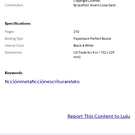
Copyright License
Contributors
By (author): Alvaro Llosa Sanz
Specifications
Pages
210
Binding Type
Paperback Perfect Bound
Interior Color
Black & White
Dimensions
US Trade (6 x 9 in / 152 x 229
mm)
Keywords
ficción
metaficción
escritura
relato
Report This Content to Lulu