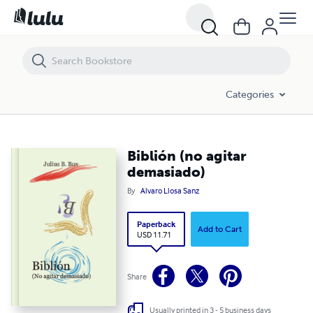
Biblión (no agitar demasiado)
Categories
Biblión (no agitar
demasiado)
By
Alvaro Llosa Sanz
Paperback
Add to Cart
USD 11.71
Share
Usually printed in 3 - 5 business days