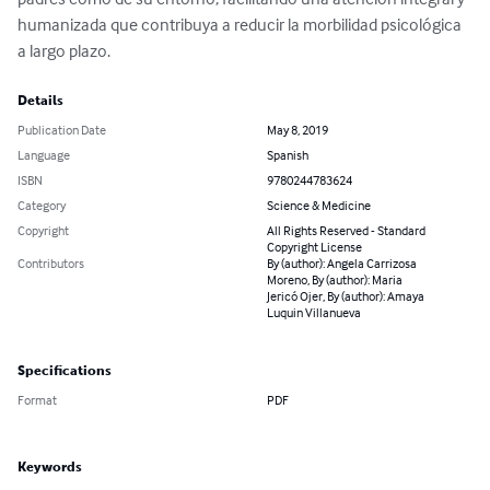
humanizada que contribuya a reducir la morbilidad psicológica 
a largo plazo.
Details
Publication Date
May 8, 2019
Language
Spanish
ISBN
9780244783624
Category
Science & Medicine
Copyright
All Rights Reserved - Standard
Copyright License
Contributors
By (author): Angela Carrizosa
Moreno, By (author): Maria
Jericó Ojer, By (author): Amaya
Luquin Villanueva
Specifications
Format
PDF
Keywords