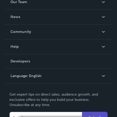
Our Team
About Us
News
Careers
In The News
Community
Events
Blog
Help
Videos
Order Lookup
Developers
Podcast
Knowledge Base
Language:
English
Contact Support
English
Get expert tips on direct sales, audience growth, and
Deutsch
exclusive offers to help you build your business.
Unsubscribe at any time.
Français
Italiano