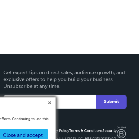
Get expert tips on direct sales, audience growth, and
exclusive offers to help you build your business.
Unsubscribe at any time.
Submit
fforts. Continuing to use this
Privacy Policy
Terms & Conditions
Security
Close and accept
Copyright ©
2026 Lulu Press, Inc. All rights reserved.