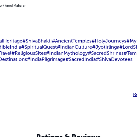
hor): Amol Mahajan
alHeritage
#ShivaBhakti
#AncientTemples
#HolyJourneys
#Myt
ibleIndia
#SpiritualQuest
#IndianCulture
#Jyotirlinga
#LordS
Travel
#ReligiousSites
#IndianMythology
#SacredShrines
#Tem
Destinations
#IndiaPilgrimage
#SacredIndia
#ShivaDevotees
R
Ratings & Reviews