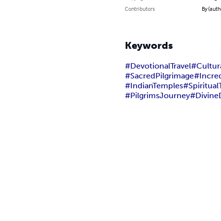
Contributors
By (aut
Keywords
#DevotionalTravel
#Cultur
#SacredPilgrimage
#Incred
#IndianTemples
#Spiritual
#PilgrimsJourney
#Divine