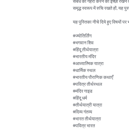
संबंध को गहरा करने की इच्छा रखने व
समृद्ध स्वरूप में रुचि रखते हों, य
यह पुस्तिका नीचे दिये हुए विषयों पर भ
#ज्योतिर्लिंग

#भगवान शिव

#हिंदू तीर्थयात्रा

#भारतीय मंदिर

#आध्यात्मिक यात्रा

#धार्मिक स्थल

#भारतीय पौराणिक कथाएँ

#पवित्र तीर्थस्थल

#मंदिर गाइड

#हिंदू धर्म

#तीर्थयात्री यात्रा

#दिव्य गंतव्य

#भारत तीर्थयात्रा

#पवित्र भारत
