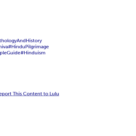
hologyAndHistory
hiva
#HinduPilgrimage
pleGuide
#Hinduism
eport This Content to Lulu