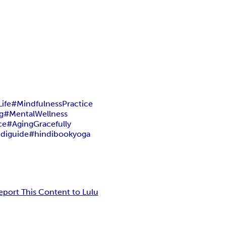
ife
#MindfulnessPractice
g
#MentalWellness
ce
#AgingGracefully
diguide
#hindibookyoga
eport This Content to Lulu