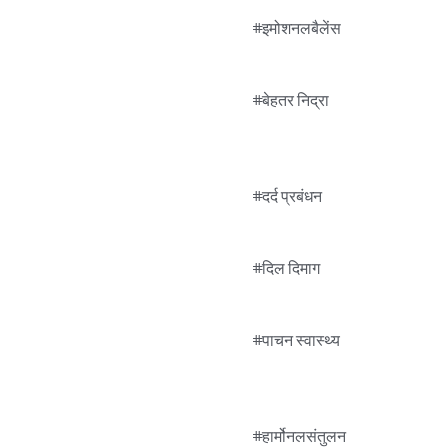
#इमोशनलबैलेंस

#बेहतर निद्रा

#दर्द प्रबंधन

#दिल दिमाग

#पाचन स्वास्थ्य

#हार्मोनलसंतुलन
