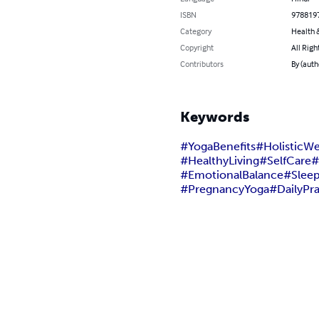
ISBN
978819
Category
Health &
Copyright
All Righ
Contributors
By (aut
Keywords
#YogaBenefits
#HolisticWe
#HealthyLiving
#SelfCare
#
#EmotionalBalance
#Sleep
#PregnancyYoga
#DailyPra