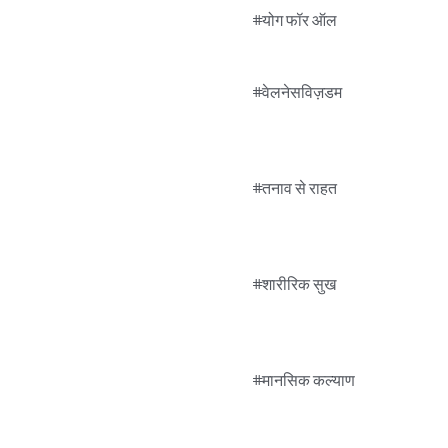
#योग फॉर ऑल

#वेलनेसविज़डम

#तनाव से राहत

#शारीरिक सुख

#मानसिक कल्याण
