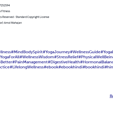
7252594
 Fitness
ts Reserved - Standard Copyright License
hor): Amol Mahajan
llness
#MindBodySpirit
#YogaJourney
#WellnessGuide
#YogaL
YogaForAll
#WellnessWisdom
#StressRelief
#PhysicalWellBein
Better
#PainManagement
#DigestiveHealth
#HormonalBalan
ctice
#LifelongWellness
#ebook
#ebookhindi
#bookhindi
#hin
R