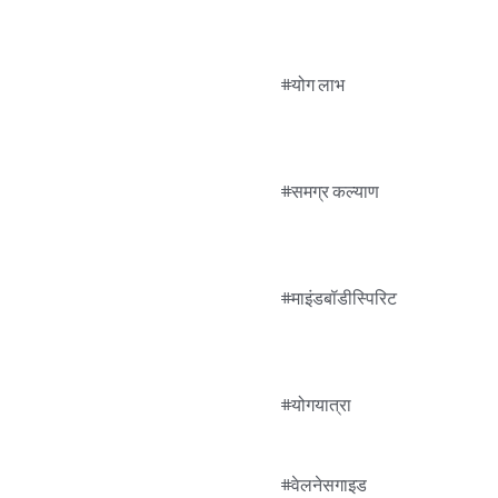
#योग लाभ

#समग्र कल्याण

#माइंडबॉडीस्पिरिट

#योगयात्रा

#वेलनेसगाइड
