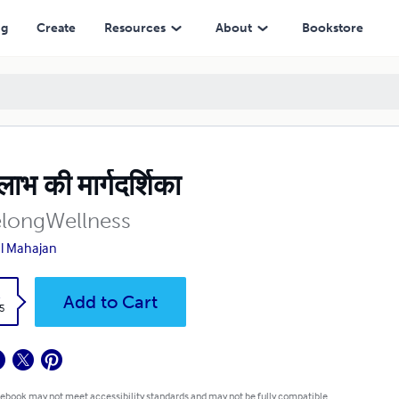
ng
Create
Resources
About
Bookstore
लाभ की मार्गदर्शिका
elongWellness
l Mahajan
k
Add to Cart
5
 ebook may not meet accessibility standards and may not be fully compatible