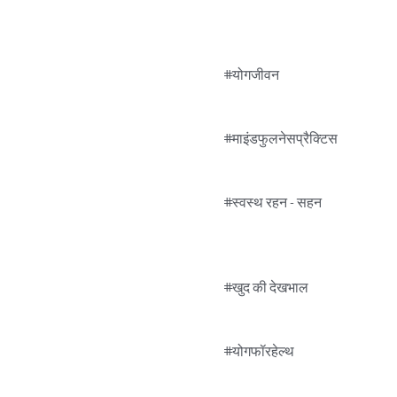
#योगजीवन

#माइंडफुलनेसप्रैक्टिस

#स्वस्थ रहन - सहन

#खुद की देखभाल

#योगफॉरहेल्थ
