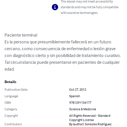
This ebook may not meet accessibility
standards and may not be fully compatible
with assistive technologies.
Paciente terminal

Es la persona que presumiblemente fallecerá en un futuro 
cercano, como consecuencia de enfermedad o lesión grave 
con diagnóstico cierto y sin posibilidad de tratamiento curativo. 
Tal circunstancia puede presentarse en pacientes de cualquier 
edad.
Details
Publication Date
Oct 27, 2012
Language
Spanish
ISBN
9781291154177
Category
Science & Medicine
Copyright
All Rights Reserved - Standard
Copyright License
Contributors
By (author): Sonsoles Rodríguez