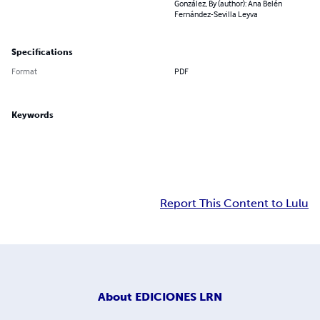
González, By (author): Ana Belén
Fernández-Sevilla Leyva
Specifications
Format
PDF
Keywords
Report This Content to Lulu
About
EDICIONES LRN