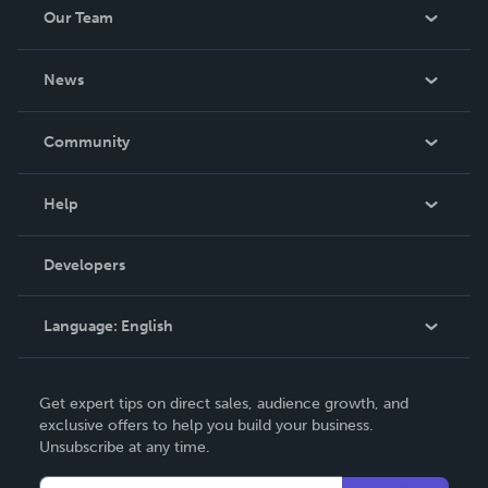
Our Team
About Us
News
Careers
In The News
Community
Events
Blog
Help
Videos
Order Lookup
Developers
Podcast
Knowledge Base
Language:
English
Contact Support
English
Get expert tips on direct sales, audience growth, and
Deutsch
exclusive offers to help you build your business.
Unsubscribe at any time.
Français