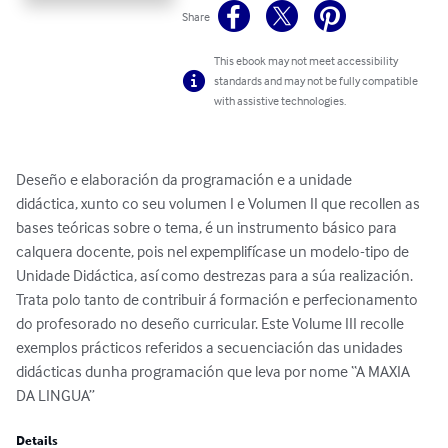
Share
This ebook may not meet accessibility
standards and may not be fully compatible
with assistive technologies.
Deseño e elaboración da programación e a unidade

didáctica, xunto co seu volumen I e Volumen II que recollen as 
bases teóricas sobre o tema, é un instrumento básico para 
calquera docente, pois nel expemplifícase un modelo-tipo de 
Unidade Didáctica, así como destrezas para a súa realización. 
Trata polo tanto de contribuir á formación e perfecionamento 
do profesorado no deseño curricular. Este Volume III recolle 
exemplos prácticos referidos a secuenciación das unidades 
didácticas dunha programación que leva por nome “A MAXIA 
DA LINGUA”
Details