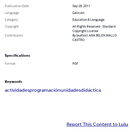
Publication Date
Sep 28, 2011
Language
Galician
Category
Education & Language
Copyright
All Rights Reserved - Standard
Copyright License
Contributors
By (author): ANA BELEN MALLO
CASTRO
Specifications
Format
PDF
Keywords
actividades
programación
unidades
didáctica
Report This Content to Lulu