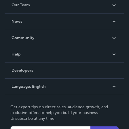
Our Team
About Us
News
Careers
In The News
Community
Events
Blog
Help
Videos
Order Lookup
Developers
Podcast
Knowledge Base
Language:
English
Contact Support
English
Get expert tips on direct sales, audience growth, and
Deutsch
exclusive offers to help you build your business.
Unsubscribe at any time.
Français