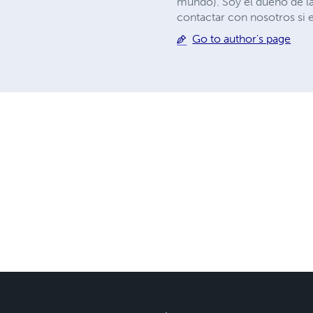
mundo). Soy el dueño de l
contactar con nosotros si e
Go to author's page