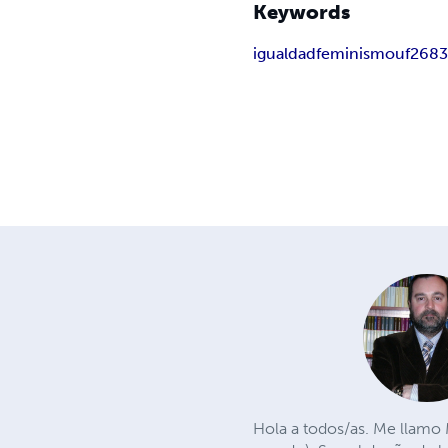
Keywords
igualdad
feminismo
uf268
Hola a todos/as. Me llamo M