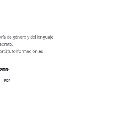
ía de género y del lenguaje 
creto.

tor@tutorformacion.es
ons
PDF