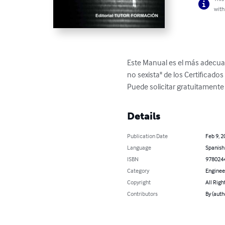
with
Este Manual es el más adecuad
no sexista" de los Certificado
Puede solicitar gratuitamente 
Details
Publication Date
Feb 9, 2
Language
Spanish
ISBN
978024
Category
Enginee
Copyright
All Righ
Contributors
By (auth