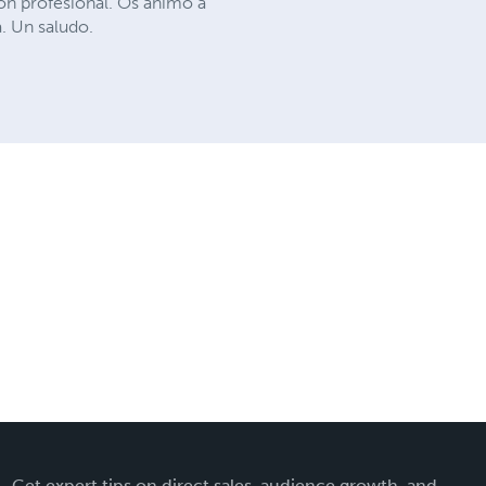
n profesional. Os animo a
a. Un saludo.
Get expert tips on direct sales, audience growth, and