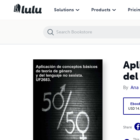
Aplicación de conceptos básicos de la teoría de género y del lenguaje
Solutions
Products
Prici
Apl
del
By
Ana 
Eboo
USD 14
Share
This