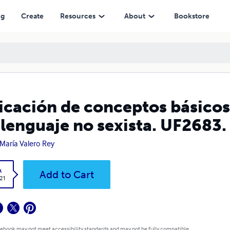
 no sexista. UF2683.
ng
Create
Resources
About
Bookstore
icación de conceptos básicos 
 lenguaje no sexista. UF2683.
María Valero Rey
k
Add to Cart
.21
 ebook may not meet accessibility standards and may not be fully compatible