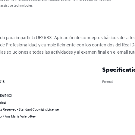
 assistive technologies.
o para impartir la UF2683 "Aplicación de conceptos básicos de la teor
s de Profesionalidad, y cumple fielmente con los contenidos del Real De
las soluciones a todas las actividades y al examen final en el email 
tu
Specificati
018
Format
4067403
ring
ts Reserved - Standard Copyright License
or): Ana María Valero Rey