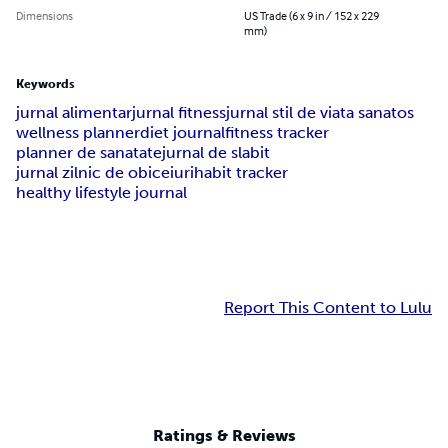
Dimensions
US Trade (6 x 9 in / 152 x 229
mm)
Keywords
jurnal alimentar
jurnal fitness
jurnal stil de viata sanatos
wellness planner
diet journal
fitness tracker
planner de sanatate
jurnal de slabit
jurnal zilnic de obiceiuri
habit tracker
healthy lifestyle journal
Report This Content to Lulu
Ratings & Reviews