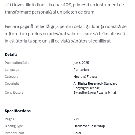
✅ O investiție în tine – la doar 40€, primești un instrument de 
transformare personală și un prieten de drum

Fiecare pagină reflectă grija pentru detalii și dorința noastră de 
a-ți oferi un produs cu adevărat valoros, care să te însoțească 
în călătoria ta spre un stil de viață sănătos și echilibrat.
Details
Publication Date
Jun 6, 2025
Language
Romanian
Category
Health & Fitness
Copyright
All Rights Reserved - Standard
Copyright License
Contributors
By (author): Ana Roxana Mihai
Specifications
Pages
221
Binding Type
Hardcover Case Wrap
Interior Color
Color