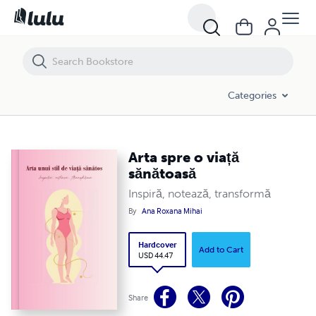
Arta spre o viață sănătoasă
Categories
Arta spre o viață
sănătoasă
Inspiră, notează, transformă
By
Ana Roxana Mihai
Hardcover
Add to Cart
USD 44.47
Share