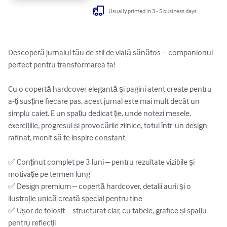
Usually printed in 3 - 5 business days
Descoperă jurnalul tău de stil de viață sănătos – companionul 
perfect pentru transformarea ta!

Cu o copertă hardcover elegantă și pagini atent create pentru 
a-ți susține fiecare pas, acest jurnal este mai mult decât un 
simplu caiet. E un spațiu dedicat ție, unde notezi mesele, 
exercițiile, progresul și provocările zilnice, totul într-un design 
rafinat, menit să te inspire constant.

✅ Conținut complet pe 3 luni – pentru rezultate vizibile și 
motivație pe termen lung

✅ Design premium – copertă hardcover, detalii aurii și o 
ilustrație unică creată special pentru tine

✅ Ușor de folosit – structurat clar, cu tabele, grafice și spațiu 
pentru reflecții
