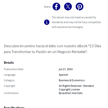
Share
This ebook may not meet accessibility
standards and may not be fully compatible
with assistive technologies.
Descubre el camino hacia el éxito con nuestro eBook "23 Días 
para Transformar tu Pasión en un Negocio Rentable".
Details
Publication Date
Jun 21, 2024
Language
Spanish
Category
Business & Economics
Copyright
All Rights Reserved - Standard
Copyright License
Contributors
By (author): Ana Soto
Specifications