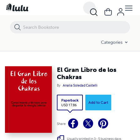
El Gran Libro de los Chakras
Categories
El Gran Libro de los
Chakras
By
Analia Soledad Castelli
Paperback
Add to Cart
USD 17.86
Share
Usually printed in 3 - 5 business days