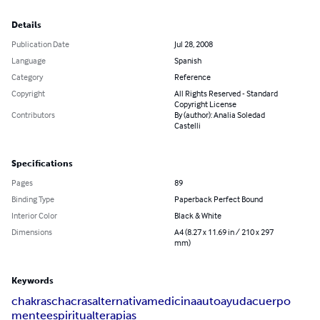
Details
Publication Date
Jul 28, 2008
Language
Spanish
Category
Reference
Copyright
All Rights Reserved - Standard
Copyright License
Contributors
By (author): Analia Soledad
Castelli
Specifications
Pages
89
Binding Type
Paperback Perfect Bound
Interior Color
Black & White
Dimensions
A4 (8.27 x 11.69 in / 210 x 297
mm)
Keywords
chakras
chacras
alternativa
medicina
autoayuda
cuerpo
mente
espiritual
terapias