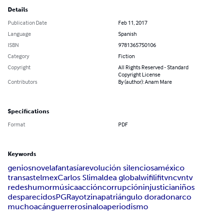
Details
Publication Date
Feb 11, 2017
Language
Spanish
ISBN
9781365750106
Category
Fiction
Copyright
All Rights Reserved - Standard
Copyright License
Contributors
By (author): Anam Mare
Specifications
Format
PDF
Keywords
genios
novela
fantasía
revolución silenciosa
méxico
transas
telmex
Carlos Slim
aldea global
wifi
lifi
tv
ncvntv
redes
humor
música
acción
corrupción
injusticia
niños
desparecidos
PGR
ayotzinapa
triángulo dorado
narco
muchoacán
guerrero
sinaloa
periodismo