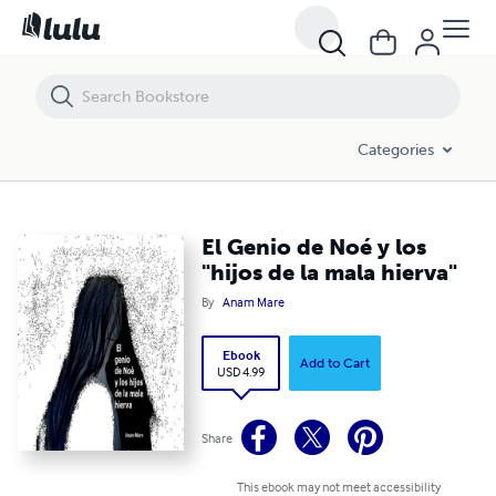
El Genio de Noé y los "hijos de la mala hierva"
Categories
El Genio de Noé y los
"hijos de la mala hierva"
By
Anam Mare
Ebook
Add to Cart
USD 4.99
Share
This ebook may not meet accessibility