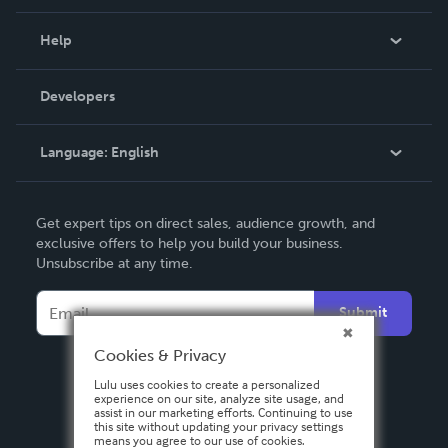
Events
Blog
Help
Videos
Order Lookup
Developers
Podcast
Knowledge Base
Language:
English
Contact Support
English
Get expert tips on direct sales, audience growth, and
Deutsch
exclusive offers to help you build your business.
Unsubscribe at any time.
Français
Italiano
Submit
Español
Cookies & Privacy
Lulu uses cookies to create a personalized
experience on our site, analyze site usage, and
assist in our marketing efforts. Continuing to use
this site without updating your privacy settings
means you agree to our use of cookies.