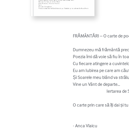
FRĂMÂNTĂRI – O carte de poezi
Dumnezeu mă frământă precum
Poezia îmi dă voie să fiu în t
Cu fiecare atingere a cuvintelo
Eu am Iubirea pe care am căut
Și Soarele meu blând va strălu
Vine un Vânt de departe…

                                       Iertarea de Sine, Îmbrățișarea Totalității

O carte prin care să îți dai și t
- Anca Vlaicu
