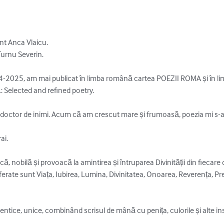
nt Anca Vlaicu.

urnu Severin.

-2025, am mai publicat în limba română cartea POEZII ROMA și în lim
 Selected and refined poetry.

doctor de inimi. Acum că am crescut mare și frumoasă, poezia mi s-a
i. 

, nobilă și provoacă la amintirea și întruparea Divinității din fiecare din
rate sunt Viața, Iubirea, Lumina, Divinitatea, Onoarea, Reverența, Prez
entice, unice, combinând scrisul de mână cu penița, culorile și alte inspi