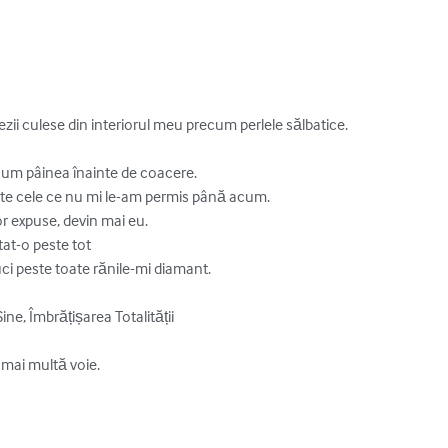
i culese din interiorul meu precum perlele sălbatice.

 pâinea înainte de coacere.

oate cele ce nu mi le-am permis până acum.

r expuse, devin mai eu.

at-o peste tot

ci peste toate rănile-mi diamant.

u mai multă voie.
