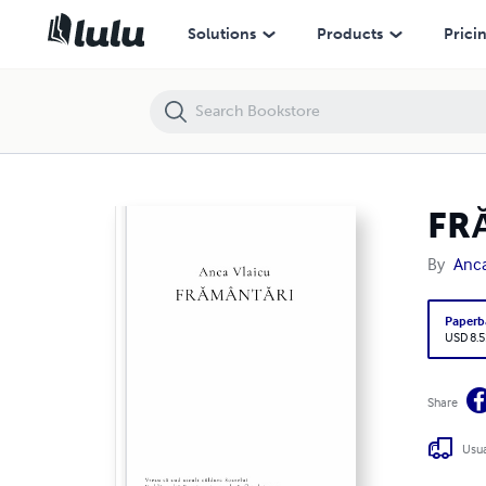
FRĂMÂNTĂRI
Solutions
Products
Prici
FR
By
Anca
Paperb
USD 8.5
Share
Usua