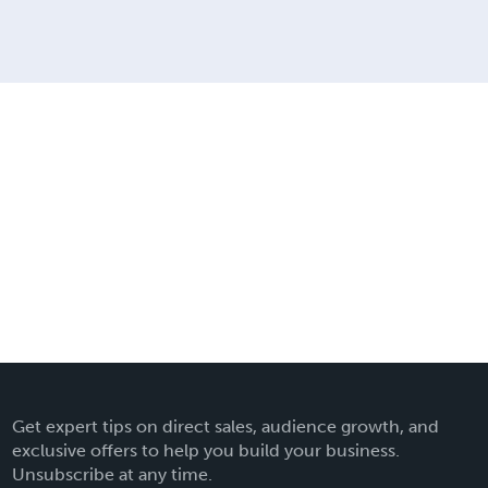
Get expert tips on direct sales, audience growth, and
exclusive offers to help you build your business.
Unsubscribe at any time.