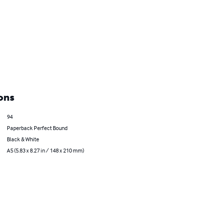
ons
94
Paperback Perfect Bound
Black & White
A5 (5.83 x 8.27 in / 148 x 210 mm)