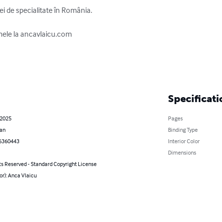
ei de specialitate în România. 

 mele la ancavlaicu.com

Specificati
 2025
Pages
an
Binding Type
6360443
Interior Color
Dimensions
ts Reserved - Standard Copyright License
or): Anca Vlaicu