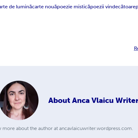
arte de lumină
carte nouă
poezie mistică
poezii vindecătoare
R
About
Anca Vlaicu Write
more about the author at ancavlaicuwriter.wordpress.com.