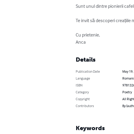
Sunt unul dintre pionierii cafel
Te invit să descoperi creațiile
Cu prietenie, 

Anca
Details
Publication Date
May 19,
Language
Romani
ISBN
978132
Category
Poetry
Copyright
All Righ
Contributors
By (auth
Keywords