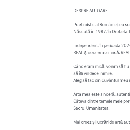
DESPRE AUTOARE

Poet mistic al României, eu su
Născută în 1987, în Drobeta T
Independent, în perioada 2024
REAL și sora ei mai mică, REAL:
Când eram mică, voiam să fiu 
să își vindece inimile. 

Aleg să fac din Cuvântul meu ra
Arta mea este sinceră, autentică
Câteva dintre temele mele prefe
Sacru, Umanitatea. 

Mai creez și lucrări de artă aut