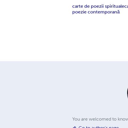
carte de poezii spirituale
c
poezie contemporană
You are welcomed to know 
Go to author's page