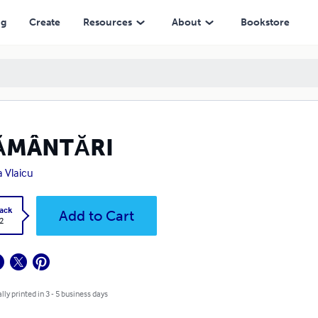
ng
Create
Resources
About
Bookstore
ĂMÂNTĂRI
 Vlaicu
ack
Add to Cart
2
lly printed in 3 - 5 business days