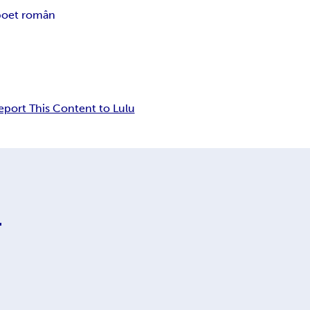
poet român
eport This Content to Lulu
r