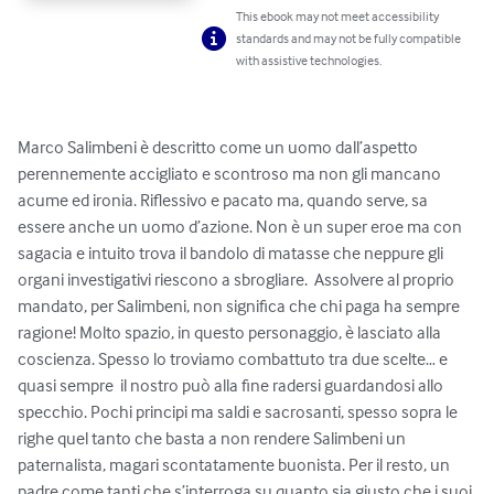
This ebook may not meet accessibility
standards and may not be fully compatible
with assistive technologies.
Marco Salimbeni è descritto come un uomo dall’aspetto 
perennemente accigliato e scontroso ma non gli mancano 
acume ed ironia. Riflessivo e pacato ma, quando serve, sa 
essere anche un uomo d’azione. Non è un super eroe ma con 
sagacia e intuito trova il bandolo di matasse che neppure gli 
organi investigativi riescono a sbrogliare.  Assolvere al proprio 
mandato, per Salimbeni, non significa che chi paga ha sempre 
ragione! Molto spazio, in questo personaggio, è lasciato alla 
coscienza. Spesso lo troviamo combattuto tra due scelte… e 
quasi sempre  il nostro può alla fine radersi guardandosi allo 
specchio. Pochi principi ma saldi e sacrosanti, spesso sopra le 
righe quel tanto che basta a non rendere Salimbeni un 
paternalista, magari scontatamente buonista. Per il resto, un 
padre come tanti che s’interroga su quanto sia giusto che i suoi 