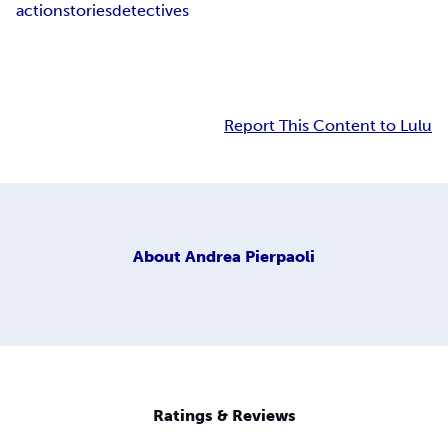
action
stories
detectives
Report This Content to Lulu
About
Andrea Pierpaoli
Ratings & Reviews