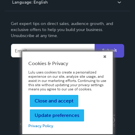
Language:
English
Contact Support
English
Get expert tips on direct sales, audience growth, and
Deutsch
exclusive offers to help you build your business.
Unsubscribe at any time.
Français
Italiano
Submit
Español
Cookies & Privacy
Lulu uses cookies to create a personalized
experience on our site, analyze site usage, and
assist in our marketing efforts. Continuing to use
this site without updating your privacy settings
means you agree to our use of cookies.
Close and accept
Update preferences
Privacy Policy
Terms & Conditions
Security
Copyright ©
2026 Lulu Press, Inc. All rights reserved.
Privacy Policy