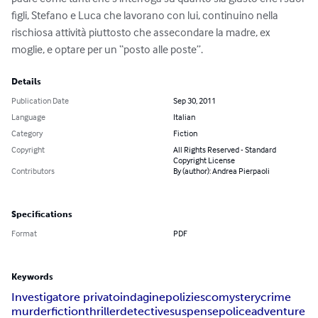
figli, Stefano e Luca che lavorano con lui, continuino nella 
rischiosa attività piuttosto che assecondare la madre, ex 
moglie, e optare per un “posto alle poste”.
Details
Publication Date
Sep 30, 2011
Language
Italian
Category
Fiction
Copyright
All Rights Reserved - Standard
Copyright License
Contributors
By (author): Andrea Pierpaoli
Specifications
Format
PDF
Keywords
Investigatore privato
indagine
poliziesco
mystery
crime
murder
fiction
thriller
detective
suspense
police
adventure