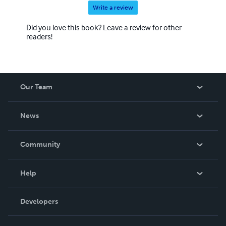
Write a review
Did you love this book? Leave a review for other
readers!
Our Team
About Us
News
Careers
In The News
Community
Events
Blog
Help
Videos
Order Lookup
Developers
Podcast
Knowledge Base