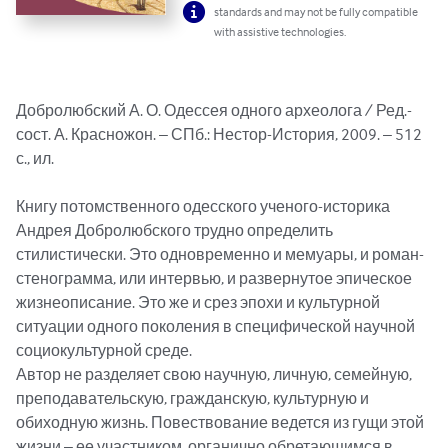
standards and may not be fully compatible
with assistive technologies.
Добролюбский А. О. Одессея одного археолога / Ред.-
сост. А. Красножон. – СПб.: Нестор-История, 2009. – 512 
с., ил.

Книгу потомственного одесского ученого-историка 
Андрея Добролюбского трудно определить 
стилистически. Это одновременно и мемуары, и роман-
стенограмма, или интервью, и развернутое эпическое 
жизнеописание. Это же и срез эпохи и культурной 
ситуации одного поколения в специфической научной 
социокультурной среде.

Автор не разделяет свою научную, личную, семейную, 
преподавательскую, гражданскую, культурную и 
обиходную жизнь. Повествование ведется из гущи этой 
жизни – ее участником, органично обретающимся в 