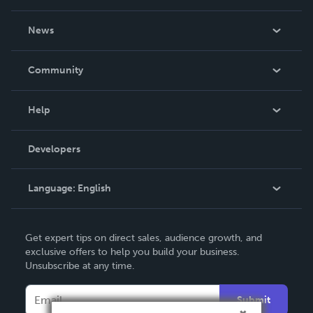
About Us
News
Careers
In The News
Community
Events
Blog
Help
Videos
Order Lookup
Developers
Podcast
Knowledge Base
Language:
English
Contact Support
English
Get expert tips on direct sales, audience growth, and
Deutsch
exclusive offers to help you build your business.
Unsubscribe at any time.
Français
Italiano
Submit