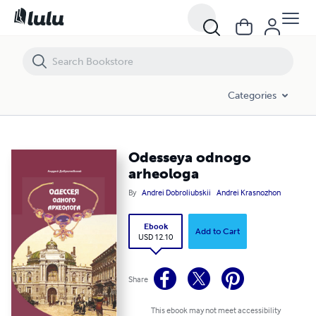
Odesseya odnogo arheologa
Categories
Odesseya odnogo
arheologa
By
Andrei Dobroliubskii
Andrei Krasnozhon
Ebook
Add to Cart
USD 12.10
Share
This ebook may not meet accessibility