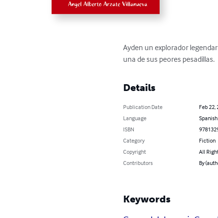
Ayden un explorador legendari
una de sus peores pesadillas.
Details
Publication Date
Feb 22,
Language
Spanish
ISBN
978132
Category
Fiction
Copyright
All Righ
Contributors
By (auth
Keywords