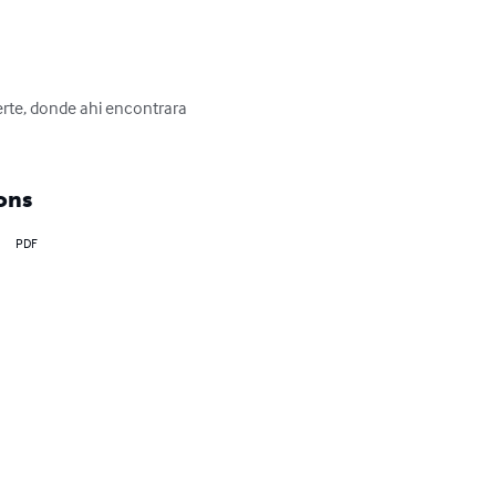
rte, donde ahi encontrara 
ons
PDF