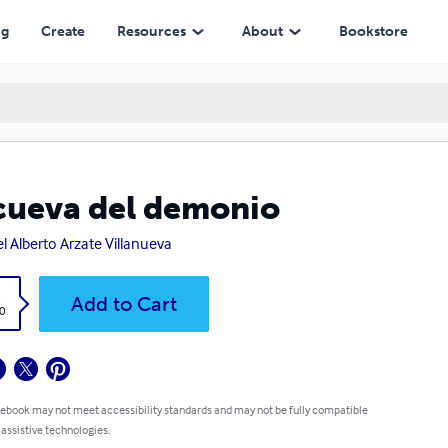
ng
Create
Resources
About
Bookstore
cueva del demonio
l Alberto Arzate Villanueva
k
Add to Cart
0
 ebook may not meet accessibility standards and may not be fully compatible
 assistive technologies.