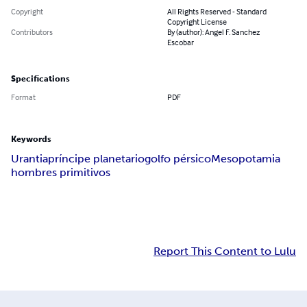
Copyright
All Rights Reserved - Standard
Copyright License
Contributors
By (author): Angel F. Sanchez
Escobar
Specifications
Format
PDF
Keywords
Urantia
príncipe planetario
golfo pérsico
Mesopotamia
hombres primitivos
Report This Content to Lulu