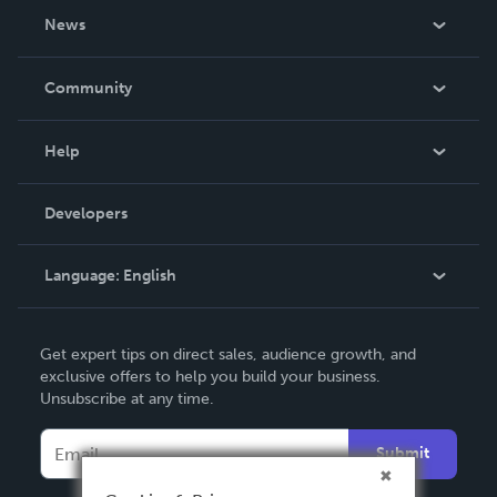
About Us
News
Careers
In The News
Community
Events
Blog
Help
Videos
Order Lookup
Developers
Podcast
Knowledge Base
Language:
English
Contact Support
English
Get expert tips on direct sales, audience growth, and
Deutsch
exclusive offers to help you build your business.
Unsubscribe at any time.
Français
Italiano
Submit
Español