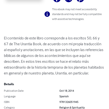
This ebook may not meet accessibility
standards and may not be fully compatible
with assistive technologies.
El contenido de este libro corresponde a los escritos 50, 66 y 
67 de The Urantia Book, de acuerdo con mi propia traducción 
al español y anotaciones, en las que se incluyen las referencias 
bíblicas de algunos de los acontecimientos que aquí se 
describen. En estos tres escritos se hace el relato más 
extraordinario de la historia temprana de los planetas habitados 
en general y de nuestro planeta, Urantia, en particular.
Details
Publication Date
Oct 18, 2014
Language
Spanish
ISBN
9781326051945
Category
Religion & Spirituality