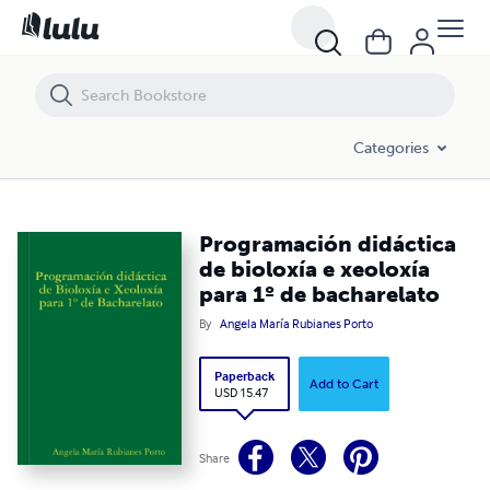
Programación didáctica de bioloxía e xeoloxía para 1º de bacharelato
Categories
Programación didáctica
de bioloxía e xeoloxía
para 1º de bacharelato
By
Angela María Rubianes Porto
Paperback
Add to Cart
USD 15.47
Share