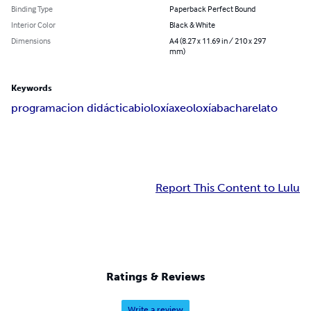
Binding Type
Paperback Perfect Bound
Interior Color
Black & White
Dimensions
A4 (8.27 x 11.69 in / 210 x 297
mm)
Keywords
programacion didáctica
bioloxía
xeoloxía
bacharelato
Report This Content to Lulu
Ratings & Reviews
Write a review