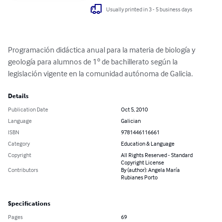
Usually printed in 3 - 5 business days
Programación didáctica anual para la materia de biología y 
geología para alumnos de 1º de bachillerato según la 
legislación vigente en la comunidad autónoma de Galicia.
Details
Publication Date
Oct 5, 2010
Language
Galician
ISBN
9781446116661
Category
Education & Language
Copyright
All Rights Reserved - Standard
Copyright License
Contributors
By (author): Angela María
Rubianes Porto
Specifications
Pages
69