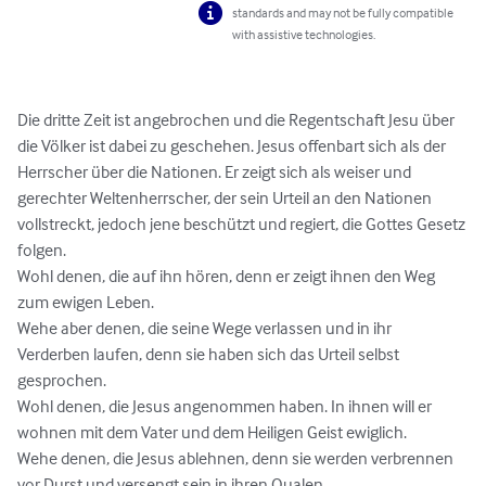
standards and may not be fully compatible
with assistive technologies.
Die dritte Zeit ist angebrochen und die Regentschaft Jesu über 
die Völker ist dabei zu geschehen. Jesus offenbart sich als der 
Herrscher über die Nationen. Er zeigt sich als weiser und 
gerechter Weltenherrscher, der sein Urteil an den Nationen 
vollstreckt, jedoch jene beschützt und regiert, die Gottes Gesetz 
folgen. 

Wohl denen, die auf ihn hören, denn er zeigt ihnen den Weg 
zum ewigen Leben. 

Wehe aber denen, die seine Wege verlassen und in ihr 
Verderben laufen, denn sie haben sich das Urteil selbst 
gesprochen.

Wohl denen, die Jesus angenommen haben. In ihnen will er 
wohnen mit dem Vater und dem Heiligen Geist ewiglich.

Wehe denen, die Jesus ablehnen, denn sie werden verbrennen 
vor Durst und versengt sein in ihren Qualen. 
