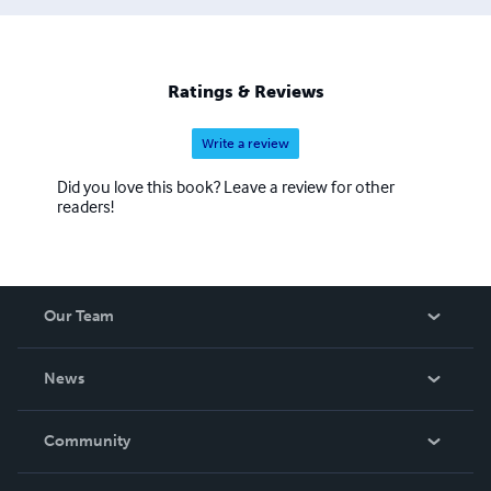
Ratings & Reviews
Write a review
Did you love this book? Leave a review for other
readers!
Our Team
About Us
News
Careers
In The News
Community
Events