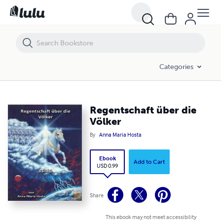
Regentschaft über die Völker
Categories
Regentschaft über die
Völker
By
Anna Maria Hosta
Ebook
Add to Cart
USD 0.99
Share
This ebook may not meet accessibility