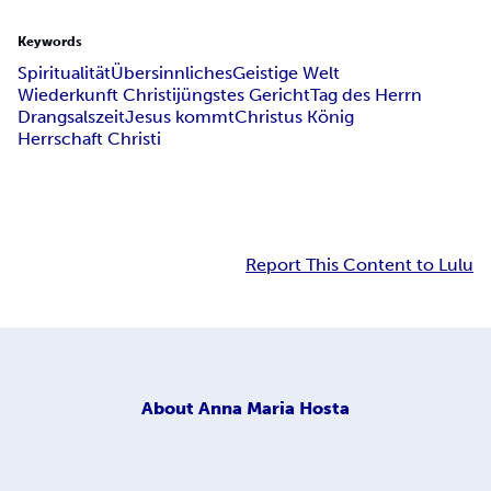
Keywords
Spiritualität
Übersinnliches
Geistige Welt
Wiederkunft Christi
jüngstes Gericht
Tag des Herrn
Drangsalszeit
Jesus kommt
Christus König
Herrschaft Christi
Report This Content to Lulu
About
Anna Maria Hosta