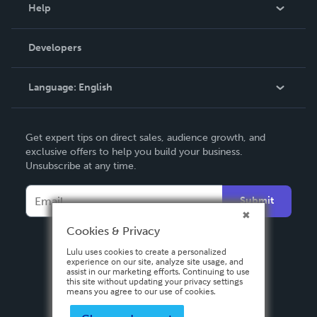
Blog
Help
Videos
Order Lookup
Developers
Podcast
Knowledge Base
Language:
English
Contact Support
English
Get expert tips on direct sales, audience growth, and
Deutsch
exclusive offers to help you build your business.
Unsubscribe at any time.
Français
Italiano
Submit
Español
Cookies & Privacy
Lulu uses cookies to create a personalized
experience on our site, analyze site usage, and
assist in our marketing efforts. Continuing to use
this site without updating your privacy settings
means you agree to our use of cookies.