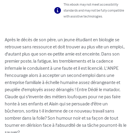
This ebook may not meet accessibility
standards and may not be fully compatible
with assistive technologies.
Après le décès de son père, un jeune étudiant en biologie se 
retrouve sans ressource et doit trouver au plus vite un emploi., 
d'autant plus que son ex-petite amie est enceinte. Dans son 
premier poste, la fatigue, les tremblements et la cadence 
infernale le conduisent à une faute et il est licencié. L'ANPE 
l'encourage alors à accepter un second emploi dans une 
entreprise familiale à échelle humaine assez dérangeante et 
peuplée d'employés assez dérangés ! Entre Dédé le matador, 
Claude qui s'invente des métiers loufoques pour ne pas faire 
honte à ses enfants et Alain qui se persuade d'être un 
bûcheron, sortira t-il indemne de ce nouveau travail sans 
sombrer dans la folie? Son humour noir et sa façon de tout 
tourner en dérision face à l'absurdité de sa tâche pourront-ils le 
sauver?