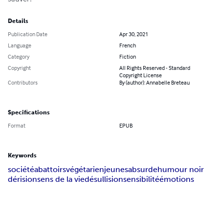
Details
Publication Date
Apr 30, 2021
Language
French
Category
Fiction
Copyright
All Rights Reserved - Standard
Copyright License
Contributors
By (author): Annabelle Breteau
Specifications
Format
EPUB
Keywords
société
abattoirs
végétarien
jeunes
absurde
humour noir
dérision
sens de la vie
désullision
sensibilité
émotions