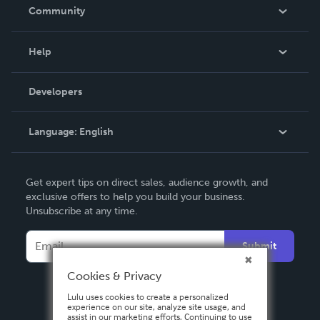
In The News
Community
Events
Blog
Help
Videos
Order Lookup
Developers
Podcast
Knowledge Base
Language:
English
Contact Support
English
Get expert tips on direct sales, audience growth, and
Deutsch
exclusive offers to help you build your business.
Unsubscribe at any time.
Français
Italiano
Submit
Español
Cookies & Privacy
Lulu uses cookies to create a personalized
experience on our site, analyze site usage, and
assist in our marketing efforts. Continuing to use