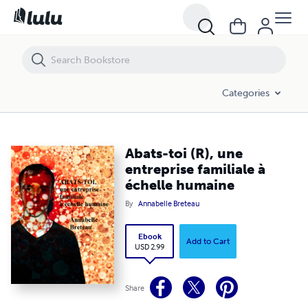
Abats-toi (R), une entreprise familiale à échelle humaine
Categories
Abats-toi (R), une
entreprise familiale à
échelle humaine
By
Annabelle Breteau
Ebook
Add to Cart
USD 2.99
Share