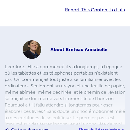
Report This Content to Lulu
About
Breteau Annabelle
L'écriture...Elle a commencé il y a longtemps, à l'époque
où les tablettes et les téléphones portables n'existaient
pas. On commençait tout juste à se familiariser avec les
ordinateurs. Seulement un crayon et une feuille de papier,
même abîmée, même déchirée, et le chemin de l'évasion
se traçait de lui-même vers l'immensité de l'horizon.
Pourquoi a t-il fallu attendre si longtemps pour oser
élaborer ces livres? Sans doute un choc émotionnel mêlé
à mes certitudes de scientifique. Le premier pas s'est
imprimé sur des terres inconnues et la conquête de moi
Show full description
Go to author's page