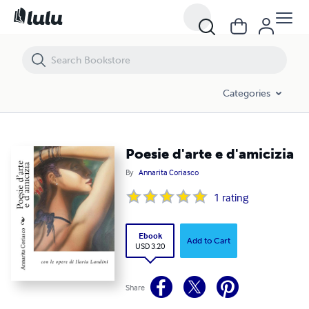
Poesie d'arte e d'amicizia
Categories
Poesie d'arte e d'amicizia
By
Annarita Coriasco
1
rating
Ebook
Add to Cart
USD 3.20
Share