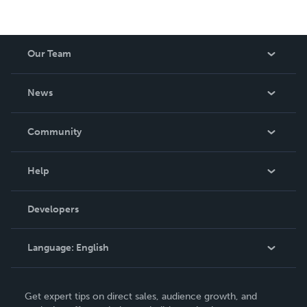
Our Team
About Us
News
Careers
In The News
Community
Events
Blog
Help
Videos
Order Lookup
Developers
Podcast
Knowledge Base
Language:
English
Contact Support
English
Get expert tips on direct sales, audience growth, and
Deutsch