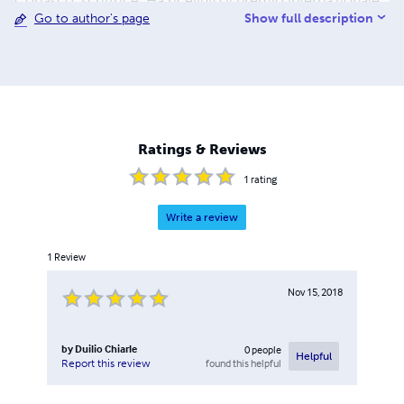
Coriasco, scrittrice. Ha ricevuto il premio internazionale
Show full description
Go to author's page
"Jean Monnet" ((con il patrocinio della presidenza della
Repubblica, dell'Università di Genova e delle ambasciate
di Francia e Germania) e "Carrara - Hallstahammar" (con
il patrocinio del consolato di Svezia).
Ratings & Reviews
1
rating
Write a review
1
Review
Nov 15, 2018
by
Duilio Chiarle
0
people
Helpful
found this helpful
Report this review