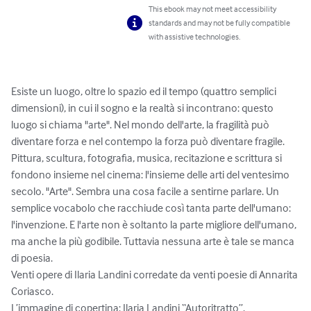
This ebook may not meet accessibility
standards and may not be fully compatible
with assistive technologies.
Esiste un luogo, oltre lo spazio ed il tempo (quattro semplici 
dimensioni), in cui il sogno e la realtà si incontrano: questo 
luogo si chiama "arte". Nel mondo dell'arte, la fragilità può 
diventare forza e nel contempo la forza può diventare fragile. 
Pittura, scultura, fotografia, musica, recitazione e scrittura si 
fondono insieme nel cinema: l'insieme delle arti del ventesimo 
secolo. "Arte". Sembra una cosa facile a sentirne parlare. Un 
semplice vocabolo che racchiude così tanta parte dell'umano: 
l'invenzione. E l'arte non è soltanto la parte migliore dell'umano, 
ma anche la più godibile. Tuttavia nessuna arte è tale se manca 
di poesia.

Venti opere di Ilaria Landini corredate da venti poesie di Annarita 
Coriasco.

L’immagine di copertina: Ilaria Landini “Autoritratto”.