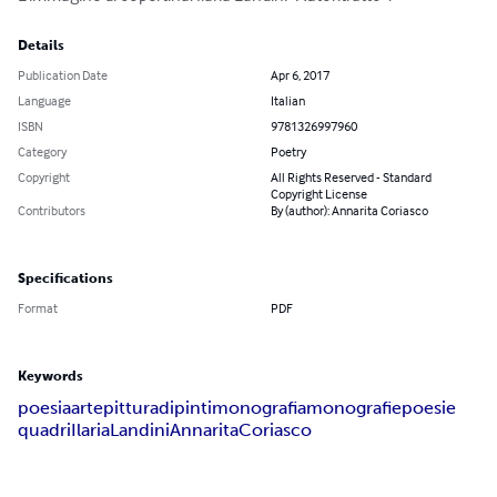
Details
Publication Date
Apr 6, 2017
Language
Italian
ISBN
9781326997960
Category
Poetry
Copyright
All Rights Reserved - Standard
Copyright License
Contributors
By (author): Annarita Coriasco
Specifications
Format
PDF
Keywords
poesia
arte
pittura
dipinti
monografia
monografie
poesie
quadri
Ilaria
Landini
Annarita
Coriasco